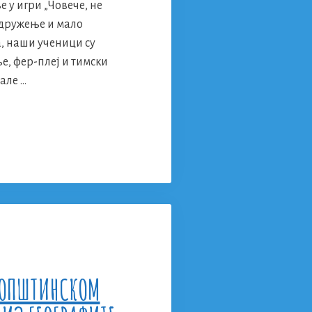
 у игри „Човече, не
, дружење и мало
, наши ученици су
, фер-плеј и тимски
мале …
ење
,
 ОПШТИНСКОМ