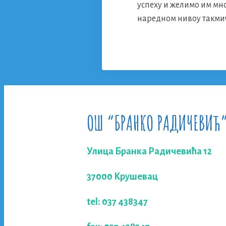
успеху и желимо им мно
наредном нивоу такми
ОШ “БРАНКО РАДИЧЕВИЋ
Улица Бранка Радичевића 12
37000 Крушевац
tel: 037 438347