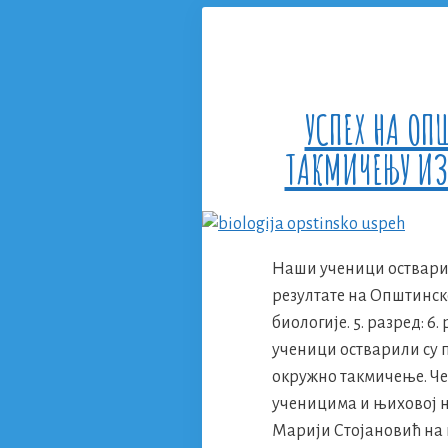
УСПЕХ НА О
ТАКМИЧЕЊУ ИЗ
Наши ученици оствари
резултате на Општинс
биологије. 5. разред: 6.
ученици остварили су 
окружно такмичење. Ч
ученицима и њиховој 
Марији Стојановић на 