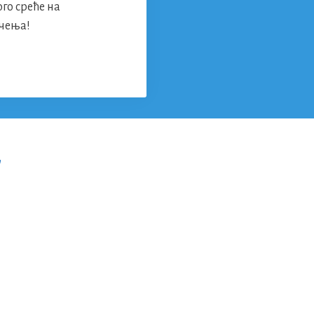
го среће на
чења!
”