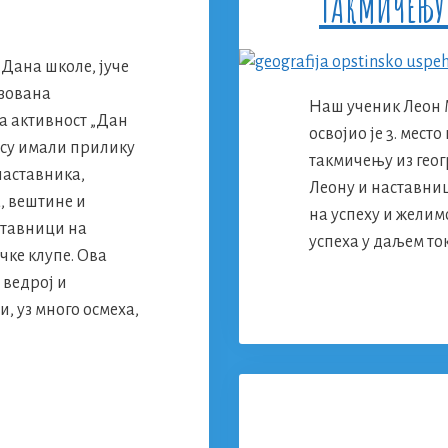
ТАКМИЧЕЊУ 
Дана школе, јуче
изована
Наш ученик Леон 
а активност „Дан
освојио је 3. мес
 су имали прилику
такмичењу из геог
 наставника,
Леону и наставни
, вештине и
на успеху и желим
ставници на
успеха у даљем то
чке клупе. Ова
 ведрој и
, уз много осмеха,