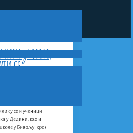
 ИГРИ „ЧОВЕЧЕ,
ЉУТИ СЕ“
оз многобројне
жавамо предстојећи
ли су се и ученици
а у Дедини, као и
школе у Бивољу, кроз