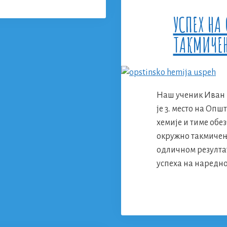
УСПЕХ НА
ТАКМИЧЕЊ
Наш ученик Иван 
је 3. место на Оп
хемије и тиме обе
окружно такмичењ
одличном резулта
успеха на наредн