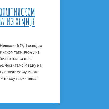
 ОПШТИНСКОМ
У ИЗ ХЕМИЈЕ
Нешковић (7/1) освојио
штинском такмичењу из
збедио пласман на
е. Честитамо Ивану на
ту и желимо му много
ом нивоу такмичења!