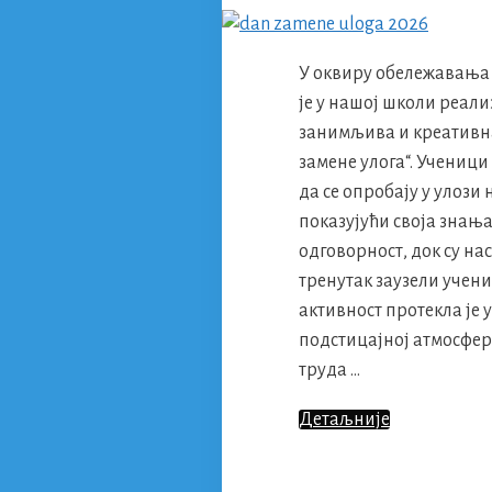
У оквиру обележавања 
је у нашој школи реал
занимљива и креативн
замене улога“. Ученици
да се опробају у улози
показујући своја знања
одговорност, док су на
тренутак заузели учени
активност протекла је у
подстицајној атмосфери
труда …
„Дан
Детаљније
Замене
Улога“