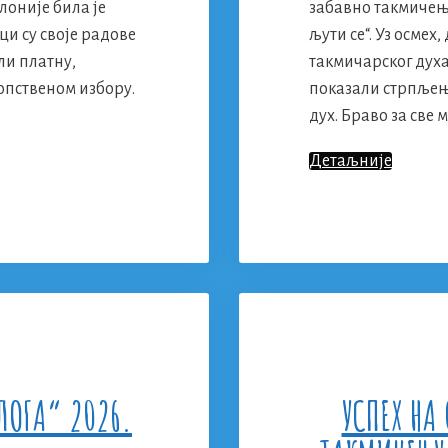
лоније била је
забавно такмичење
ци су своје радове
љути се“. Уз осмех
ли платну,
такмичарског духа
опственом избору.
показали стрпљење
дух. Браво за све 
Такмич
Детаљније
У
Игри
„Човече
Не
Љути
Се“
ЛОГА“ 2026.
УСПЕХ НА