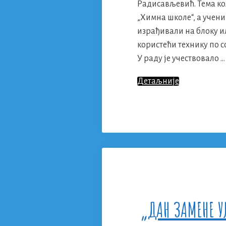
Радисављевић. Тема ко
„Химна школе“, а учени
израђивали на блоку и
користећи технику по с
У раду је учествовало …
Ликовна
Детаљније
Колонија
Поводом
Дана
Школе
„ДАН ЗАМЕНЕ У