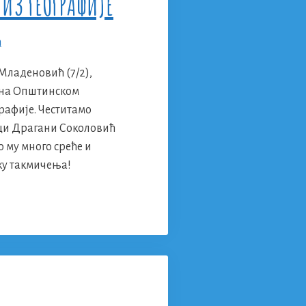
ИЗ ГЕОГРАФИЈЕ
Младеновић (7/2),
то на Општинском
рафије. Честитамо
ци Драгани Соколовић
о му много среће и
ку такмичења!