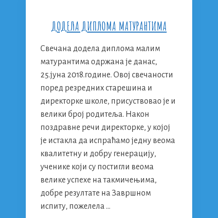
ДОДЕЛА ДИПЛОМА МАТУРАНТИМА
Свечана додела диплома малим
матурантима одржана је данас,
25.јуна 2018.године. Овој свечаности
поред резредних старешина и
директорке школе, присуствовао је и
велики број родитеља. Након
поздравне речи директорке, у којој
је истакла да испраћамо једну веома
квалитетну и добру генерацију,
ученике који су постигли веома
велике успехе на такмичењима,
добре резултате на Завршном
испиту, пожелела …