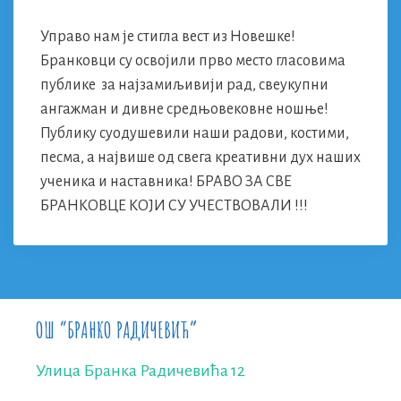
Управо нам је стигла вест из Новешке!
Бранковци су освојили прво место гласовима
публике за најзамиљивији рад, свеукупни
ангажман и дивне средњовековне ношње!
Публику суодушевили наши радови, костими,
песма, а највише од свега креативни дух наших
ученика и наставника! БРАВО ЗА СВЕ
БРАНКОВЦЕ КОЈИ СУ УЧЕСТВОВАЛИ !!!
ОШ “БРАНКО РАДИЧЕВИЋ”
Улица Бранка Радичевића 12