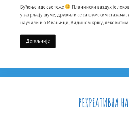
Буђење иде све теже
Планински ваздух је лекови
у загрљају шуме, дружили се са шумским стазама,
научили и о Ивањици, Видином кршу, лековитим б
Рекреативна
Детаљније
Настава
2016.
–
Четврти
Дан
РЕКРЕАТИВНА НА