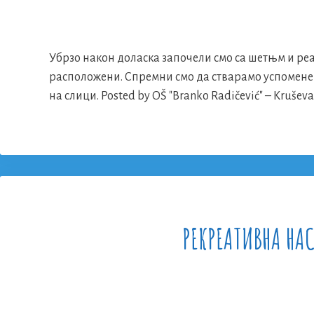
Убрзо након доласка започели смо са шетњм и ре
расположени. Спремни смо да стварамо успомен
на слици. Posted by OŠ "Branko Radičević" – Krušev
РЕКРЕАТИВНА НАС