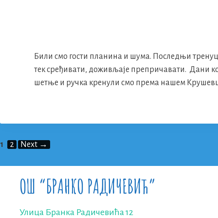
Били смо гости планина и шума. Последњи тренуц
тек сређивати, доживљаје препричавати. Дани кој
шетње и ручка кренули смо према нашем Круше
Page
Page
1
2
Next
→
ОШ “БРАНКО РАДИЧЕВИЋ”
Улица Бранка Радичевића 12