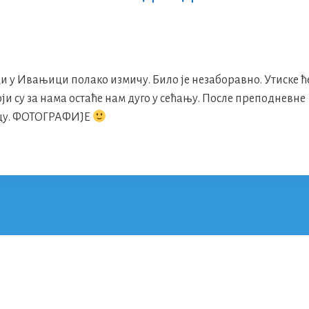
и у Ивањици полако измичу. Било је незаборавно. Утиске 
и су за нама остаће нам дуго у сећању. После преподневне
вцу. ФОТОГРАФИЈЕ