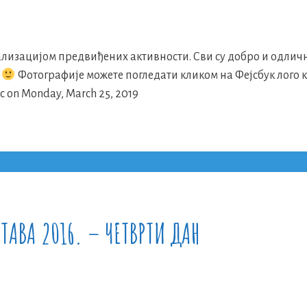
ализацијом предвиђених активности. Сви су добро и одличн
е
Фотографије можете погледати кликом на Фејсбук лого 
ac on Monday, March 25, 2019
ТАВА 2016. – ЧЕТВРТИ ДАН