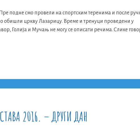
. Пре подне смо провели на спортским теренима и после руч
смо обишли цркву Лазарицу. Време и тренуци проведени у
вор, Голија и Мучањ не могу се описати речима. Слике гово
СТАВА 2016. – ДРУГИ ДАН