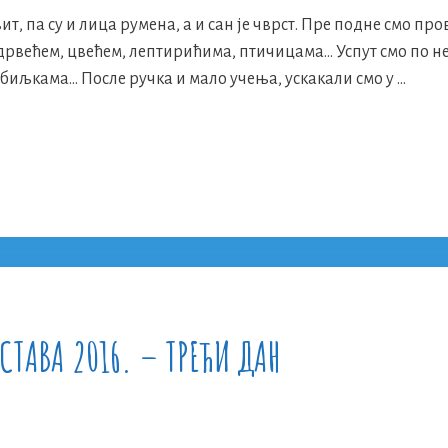
т, па су и лица румена, а и сан је чврст. Пре подне смо про
 дрвећем, цвећем, лептирићима, птичицама… Успут смо по н
иљкама… После ручка и мало учења, ускакали смо у …
СТАВА 2016. – ТРЕЋИ ДАН