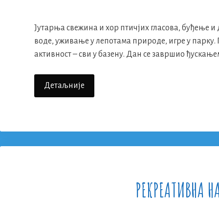
Јутарња свежина и хор птичјих гласова, буђење 
воде, уживање у лепотама природе, игре у парку. 
активност – сви у базену. Дан се завршио ђускање
Рекреативна
Детаљније
Настава
2016.
–
Други
Дан
РЕКРЕАТИВНА Н