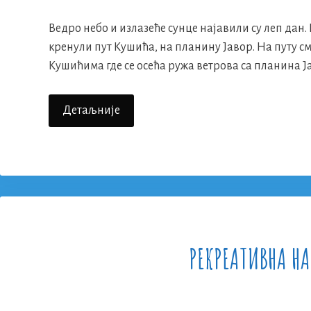
Ведро небо и излазеће сунце најавили су леп дан
кренули пут Кушића, на планину Јавор. На путу 
Кушићима где се осећа ружа ветрова са планина Ја
Рекреативна
Детаљније
Настава
2016.
–
Трећи
Дан
РЕКРЕАТИВНА НА