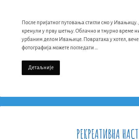
После пријатног путовања стигли смо у Ивањицу.
кренули у прву шетњу. Облачно и тмурно време н
урбаним делом Ивањице. Повратака у хотел, вечер
фотографија можете погледати …
Рекреативна
Детаљније
Настава
2016.
–
Први
Дан
РЕКРЕАТИВНА НАС