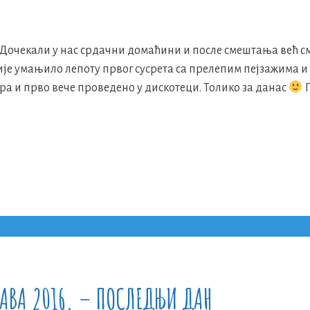
 Дочекали у нас срдачни домаћини и после смештања већ с
ије умањило лепоту првог сусрета са прелепим пејзажима и
а и прво вече проведено у дискотеци. Толико за данас
ТАВА 2016. – ПОСЛЕДЊИ ДАН