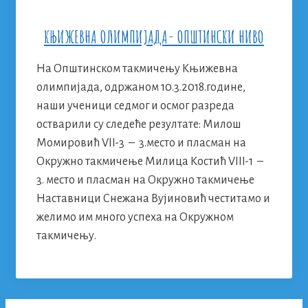
КЊИЖЕВНА ОЛИМПИЈАДА- ОПШТИНСКИ НИВО
На Општинском такмичењу Књижевна
олимпијада, одржаном 10.3.2018.године,
наши ученици седмог и осмог разреда
остварили су следеће резултате: Милош
Момировић VII-3 – 3.место и пласман на
Окружно такмичење Милица Костић VIII-1 –
3. место и пласман на Окружно такмичење
Наставници Снежана Вујиновић честитамо и
желимо им много успеха на Окружном
такмичењу.