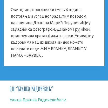
Ове године прославили смо 126 година
постојања и успешног рада, тим поводом
наставница Драгана Марић Перуничић је у
сарадњи са фотографом, Дејаном Грујићем,
припремила кратак филм о школи. Уживајте у
кадровима наших школа, видео можете
погледати овде. МИ У БРАНКУ, БРАНКО У
НАМА – ЗАУВЕК…
ОШ “БРАНКО РАДИЧЕВИЋ”
Улица Бранка Радичевића 12