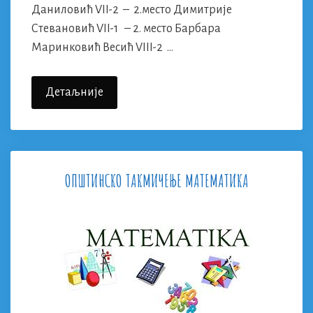
Даниловић VII-2 – 2.место Димитрије
Стевановић VII-1 – 2. место Барбара
Маринковић Весић VIII-2 …
Општинско
Детаљније
Такмичење
У
Шаху
ОПШТИНСКО ТАКМИЧЕЊЕ МАТЕМАТИКА