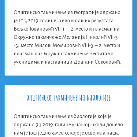
Општинско такмичење из географије одржано
је 10.3.2019. године, а ево и наших резултата:
Вељко Јовановић VII-1 – 2. место и пласман на
Окружно такмичење Меланија Николић VII-3
-3. место Милош Момировић VIII-3 – 2. место и
пласман на Окружно такмичење Честитамо
ученицима и наставници Драгани Соколовић.
ОПШТИНСКО ТАКМИЧЕЊЕ ИЗ БИОЛОГИЈЕ
Општинско такмичење из биологије које је
одржано 9.3.2019. године у нашој школи донело
нам је још једно 3.место, које је освојила наша