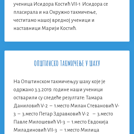
ученица Исидора Костић VII-1 Исидора се
пласирала и на Окружно такмичење,
честитамо нашој вредној ученици и
наставници Марији Костић.
ОПШТИНСКО ТАКМИЧЕЊЕ У ШАХУ
На Општинском такмичењуу шаху које је
одржано 3.3.2019. године наши ученици
остварили су следеће резултате: Тамара
Даниловић V-2 – 1.место Милан Стевановић V-
3 – 3.место Петар Здравковић V-2 – 3.место
Павле Милошевић VI-3 – 1.место Евдокија
Миладиновић VII-3 – 1.место Милица