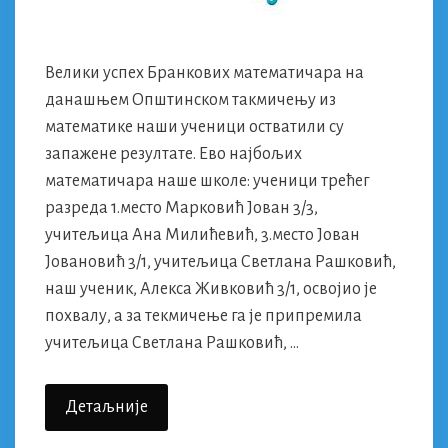
Велики успех Бранкових математичара на
данашњем Општинском такмичењу из
математике наши ученици остватили су
запажене резултате. Ево најбољих
математичара наше школе: ученици трећег
разреда 1.место Марковић Јован 3/3,
учитељица Ана Милићевић, 3.место Јован
Јовановић 3/1, учитељица Светлана Рашковић,
наш ученик, Алекса Живковић 3/1, освојио је
похвалу, а за текмичење га је припремила
учитељица Светлана Рашковић, …
Општинско
Детаљније
Такмичење