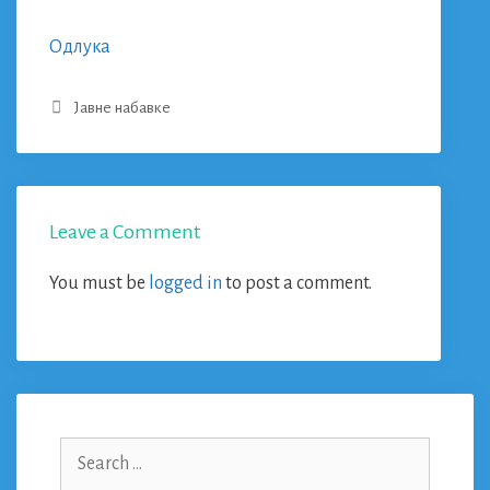
Одлука
Categories
Јавне набавке
Leave a Comment
You must be
logged in
to post a comment.
Search
for: