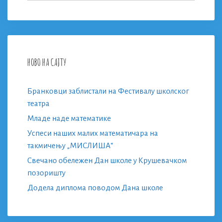
НОВО НА САЈТУ
Бранковци заблистали на Фестивалу школског
театра
Младе наде математике
Успеси наших малих математичара на
такмичењу „МИСЛИША“
Свечано обележен Дан школе у Крушевачком
позоришту
Додела диплома поводом Дана школе