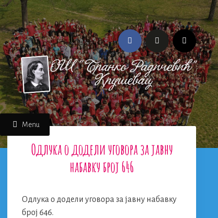
Skip
to
content
Menu
Одлука о додели уговора за јавну
набавку број 646
Одлука о додели уговора за јавну набавку
број 646.