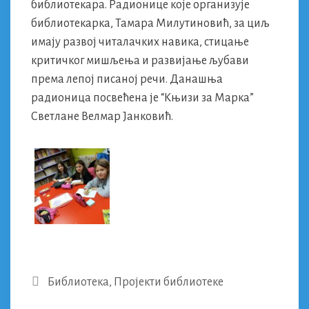
библиотекара. Радионице које организује
библиотекарка, Тамара Милутиновић, за циљ
имају развој читалачких навика, стицање
критичког мишљења и развијање љубави
према лепој писаној речи. Данашња
радионица посвећена је “Књизи за Марка”
Светлане Велмар Јанковић.
Categories
Библиотека
,
Пројекти библиотеке