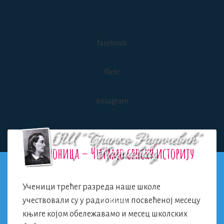
Skip
to
content
facebook
flickr
instagram
Радионица – Читамо српску историју
Ученици трећег разреда наше школе
учествовали су у радионици посвећеној месецу
Menu
књиге којом обележавамо и месец школских