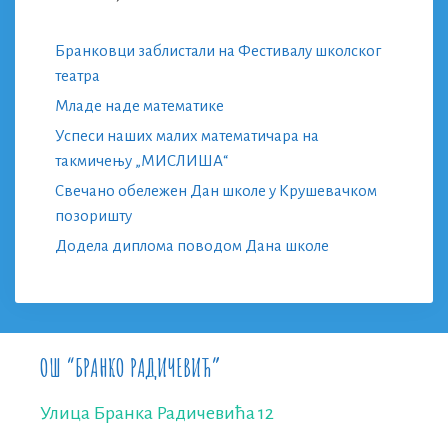
Бранковци заблистали на Фестивалу школског
театра
Младе наде математике
Успеси наших малих математичара на
такмичењу „МИСЛИША“
Свечано обележен Дан школе у Крушевачком
позоришту
Додела диплома поводом Дана школе
ОШ “БРАНКО РАДИЧЕВИЋ”
Улица Бранка Радичевића 12