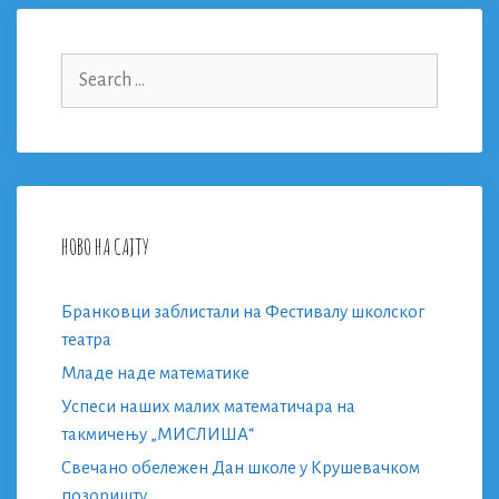
Search
for:
НОВО НА САЈТУ
Бранковци заблистали на Фестивалу школског
театра
Младе наде математике
Успеси наших малих математичара на
такмичењу „МИСЛИША“
Свечано обележен Дан школе у Крушевачком
позоришту