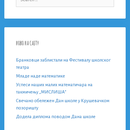
for:
НОВО НА САЈТУ
Бранковци заблистали на Фестивалу школског
театра
Младе наде математике
Успеси наших малих математичара на
такмичењу „МИСЛИША“
Свечано обележен Дан школе у Крушевачком
позоришту
Додела диплома поводом Дана школе