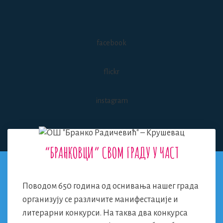
Skip
to
content
facebook
flickr
instagram
“БРАНКОВЦИ” СВОМ ГРАДУ У ЧАСТ
Menu
Поводом 650 година од оснивања нашег града
организују се различите манифестације и
литерарни конкурси. На таква два конкурса