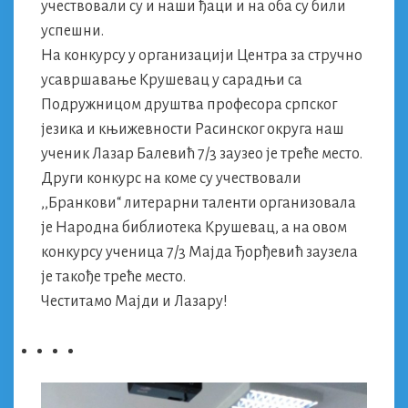
учествовали су и наши ђаци и на оба су били
успешни.
На конкурсу у организацији Центра за стручно
усавршавање Крушевац у сарадњи са
Подружницом друштва професора српског
језика и књижевности Расинског округа наш
ученик Лазар Балевић 7/3 заузео је треће место.
Други конкурс на коме су учествовали
,,Бранкови“ литерарни таленти организовала
је Народна библиотека Крушевац, а на овом
конкурсу ученица 7/3 Мајда Ђорђевић заузела
је такође треће место.
Честитамо Мајди и Лазару!