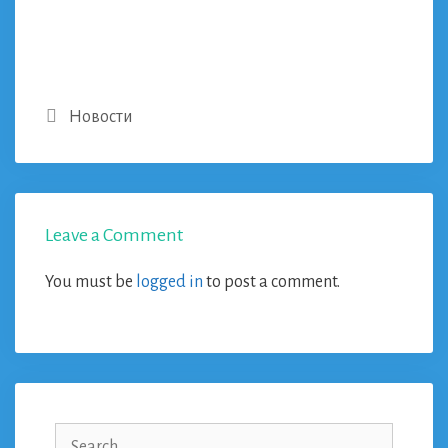
Categories
Новости
Leave a Comment
You must be
logged in
to post a comment.
Search