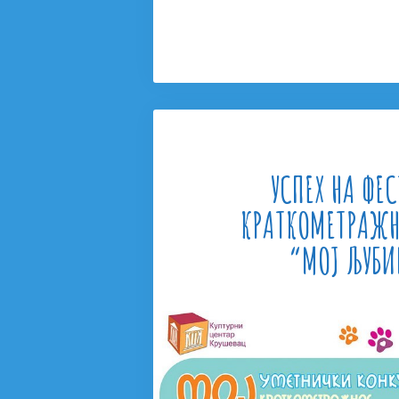
4/2
За
Колективну
Песму
„Другарска”
УСПЕХ НА ФЕ
КРАТКОМЕТРАЖ
“МОЈ ЉУБ