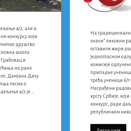
дељење 4/2, али и
На традиционално
ом конкурсу који
значи“ ликовни р
етничко друштво
оставили жири р
Основна школа
једногласном одл
 Грабовац и
комисије одлучено
сећања на рано
припадне ученици 
оле, Дамјана Дачу
трећа ученици 6/1
епша песма о
Награђени радови
дељење 4/2 је …
крсту Србије, који
конкурс, ради да
републичком ниво
„КРВ
Детаљније