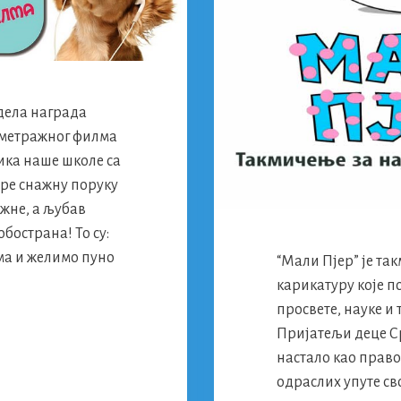
дела награда
ометражног филма
ка наше школе са
ире снажну поруку
жне, а љубав
бострана! То су:
а и желимо пуно
“Мали Пјер” је та
карикатуру које 
просвете, науке и
Пријатељи деце Ср
настало као право
одраслих упуте св