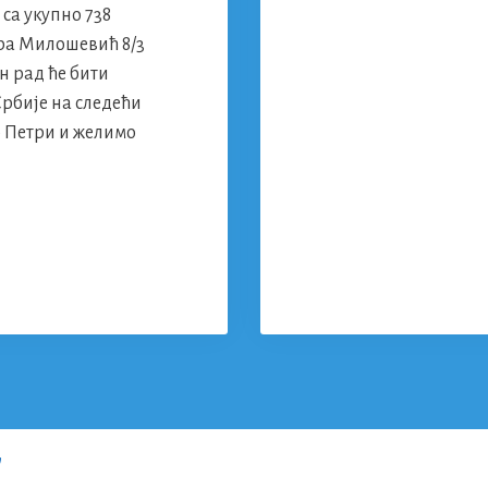
са укупно 738
ра Милошевић 8/3
ен рад ће бити
рбије на следећи
о Петри и желимо
”