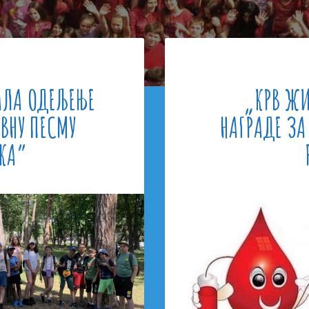
АЛА ОДЕЉЕЊЕ
„КРВ ЖИ
ВНУ ПЕСМУ
НАГРАДЕ ЗА
КА”