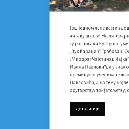
Још једном лепе вести за о
читаву школу! На литерарн
су расписали Културно ум
„Вук Караџић“ Грабовац, 
„Миодраг Чајетинац Чајка“
Ивана Павловић, а у знак 
преминулог ученика те шк
Павловића, а на тему најл
другарству/пријатељству, о
Специјална
Детаљније
Похвала
Одељење