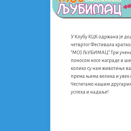
У Клубу КЦК одржана је до
четвртог Фестивала кратк
“МОЈ ЉУБИМАЦ”.Три учени
поносом носе награде и ш
колико су нам животиње ва
према њима велика и увек о
Честитамо нашим другарим
успеха и надаље!