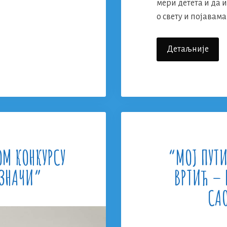
мери детета и да 
о свету и појавама
“Бра
Детаљније
Мал
Пјер
ОМ КОНКУРСУ
“МОЈ ПУТ
 ЗНАЧИ”
ВРТИЋ – 
СА