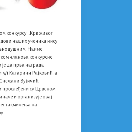
м конкурсу ,,Крв живот
адови наших ученика нису
авнодушним. Наиме,
уком чланова конкурсне
 је да прва награда
5/1 Катарини Рајковић, а
 Снежани Вујичић.
 прослеђени су Црвеном
 иначе и организује овај
љег такмичења на
у. …