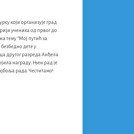
рсу који организује град
рији ученика од првог до
на тему “Мој путић за
 безбедно дете у
ца другог разреда Анђела
јила награду. Њен рад је
ајбоља рада. Честитамо!