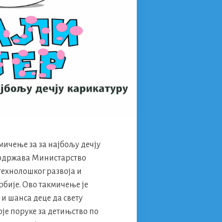
кмичење за за најбољу дечју
подржава Министарство
 технолошког развоја и
бије. Ово такмичење је
 и шанса деце да свету
оје поруке за детињство по