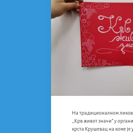
На традиционалном ликов
,,Крв живот значи” у орга
крста Крушевац на коме је 