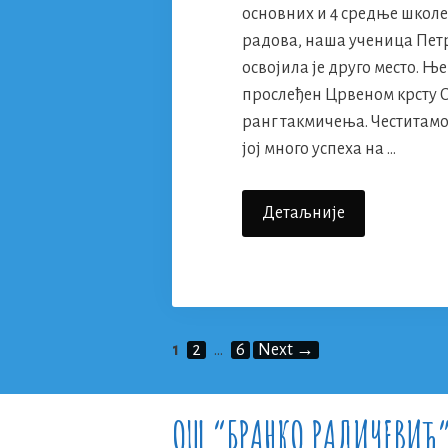
основних и 4 средње школе 
радова, наша ученица Пет
освојила је друго место. Њ
прослеђен Црвеном крсту С
ранг такмичења. Честитам
јој много успеха на …
Успех
Детаљније
На
Ликовном
Конкурсу
,,Крв
Живот
Page
Page
Page
1
2
…
6
Next
→
Значи”
ОШ “БРАНКО РАДИЧЕВИЋ