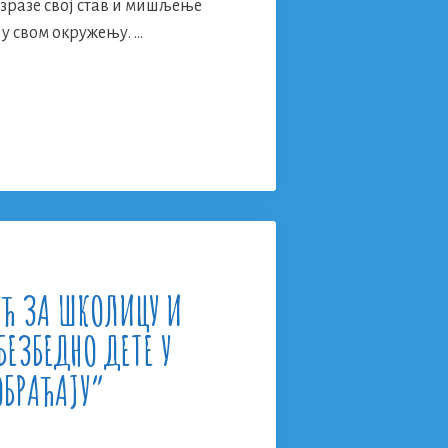
изразе свој став и мишљење
 у свом окружењу. …
нков”
и
ИЋ ЗА ШКОЛИЦУ И
БЕЗБЕДНО ДЕТЕ У
ОБРАЋАЈУ”