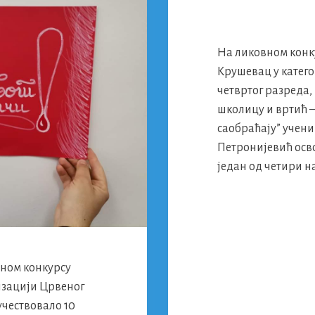
На ликовном конку
Крушевац у катего
четвртог разреда, 
школицу и вртић –
саобраћају” учени
Петронијевић осво
један од четири н
ном конкурсу
низацији Црвеног
учествовало 10