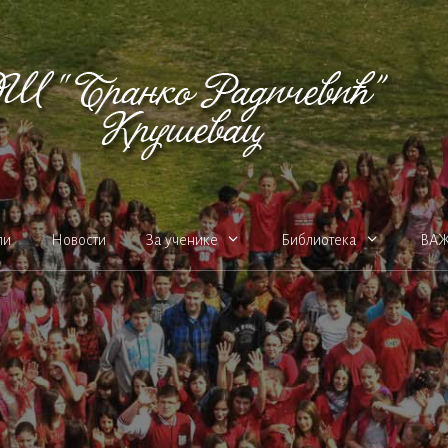
ли
Новости
За ученике
Библиотека
ВА