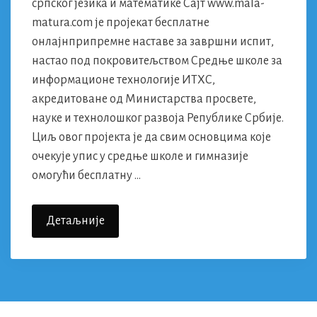
српског језика и математике Сајт www.mala-
matura.com је пројекат бесплатне
онлајнприпремне наставе за завршни испит,
настао под покровитељством Средње школе за
информационе технологије ИТХС,
акредитоване од Министарства просвете,
науке и технолошког развоја Републике Србије.
Циљ овог пројекта је да свим основцима које
очекује упис у средње школе и гимназије
омогући бесплатну …
Представљамо
Детаљније
Сајт
Www.mala-
Matura.com