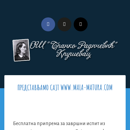
Skip
to
content
Menu
ПРЕДСТАВЉАМО САЈТ WWW.MALA-MATURA.COM
Бесплатна припрема за завршни испит из