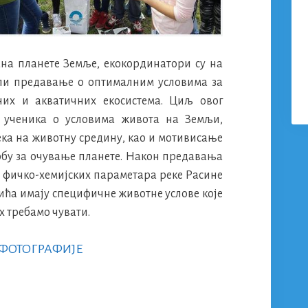
а планете Земље, екокординатори су на
ли предавање о оптималним условима за
них и акватичних екосистема. Циљ овог
 ученика о условима живота на Земљи,
ка на животну средину, као и мотивисање
орбу за очување планете. Након предавања
 фичко-хемијских параметара реке Расине
ића имају специфичне животне услове које
х требамо чувати.
ФОТОГРАФИЈЕ