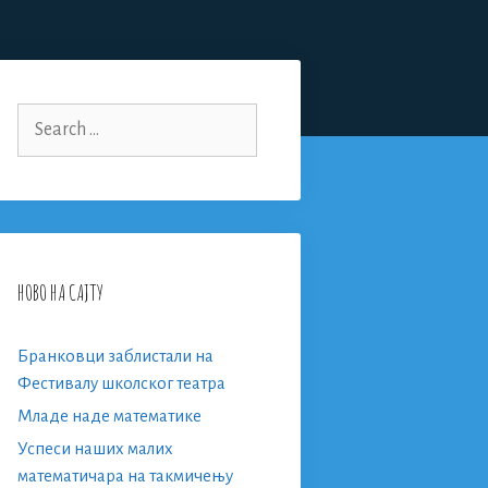
Search
for:
НОВО НА САЈТУ
Бранковци заблистали на
Фестивалу школског театра
Младе наде математике
Успеси наших малих
математичара на такмичењу