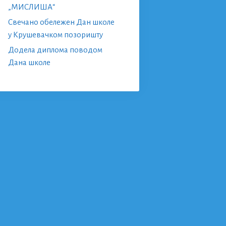
„МИСЛИША“
Свечано обележен Дан школе
у Крушевачком позоришту
Додела диплома поводом
Дана школе