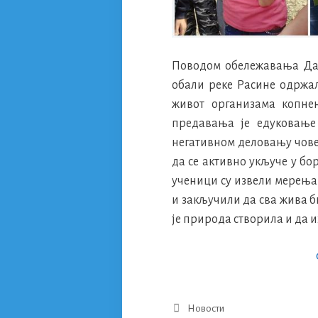
Поводом обележавања Дан
обали реке Расине одржа
живот организама копне
предавања је едуковање
негативном деловању чове
да се активно укључе у б
ученици су извели мерења
и закључили да сва жива б
је природа створила и да и
Categories
Новости