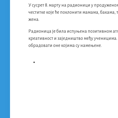
У сусрет 8. марту на радионици у продужено
честитке које ће поклонити мамама, бакама,
жена.
Радионица је била испуњена позитивном атмо
креативност и заједништво међу ученицима. Н
обрадовати оне којима су намењене.