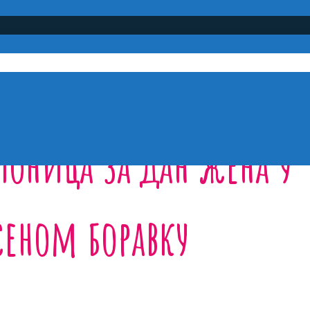
ионица за Дан жена у
еном боравку