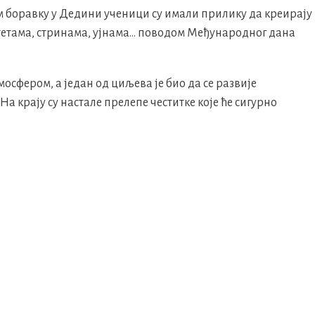
м боравку у Дедини ученици су имали прилику да креирају
 тетама, стринама, ујнама… поводом Међународног дана
сфером, а један од циљева је био да се развије
а крају су настале прелепе честитке које ће сигурно