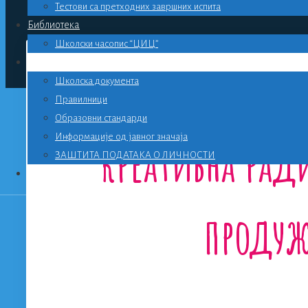
Тестови са претходних завршних испита
Библиотека
Школски часопис “ЦИЦ”
ВАЖНО
Школска документа
Правилници
Образовни стандарди
Информације од јавног значаја
Креативна рад
ЗАШТИТА ПОДАТАКА О ЛИЧНОСТИ
Контакт
продуж