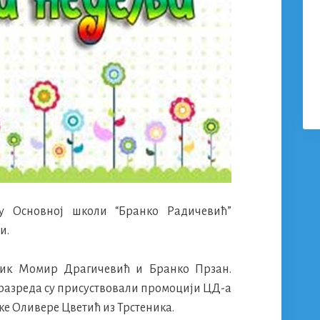
у Основној школи “Бранко Радичевић”
и.
сник Момир Драгичевић и Бранко Прзан.
 разреда су присуствовали промоцији ЦД-а
ке Оливере Цветић из Трстеника.