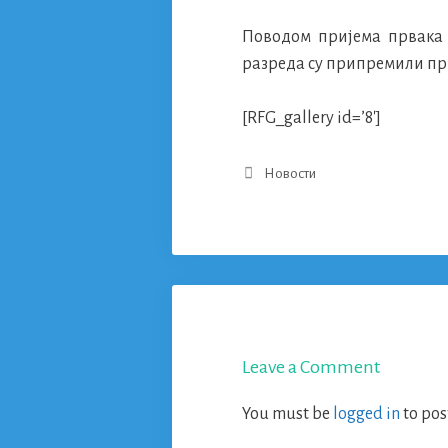
Поводом пријема првака у
разреда су припремили при
[RFG_gallery id=’8′]
Categories
Новости
Leave a Comment
You must be
logged in
to pos