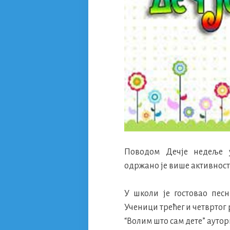
Поводом Дечје недеље 
одржано је више активност
У школи је гостовао пе
Ученици трећег и четвртог
“Волим што сам дете” аутор