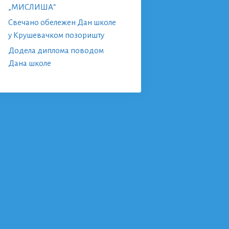
„МИСЛИША“
Свечано обележен Дан школе
у Крушевачком позоришту
Додела диплома поводом
Дана школе