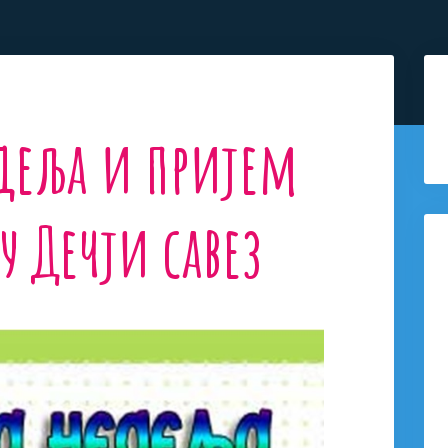
едеља и пријем
у Дечји савез