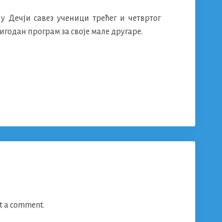
 Дечји савез ученици трећег и четвртог
годан програм за своје мале другаре.
t a comment.