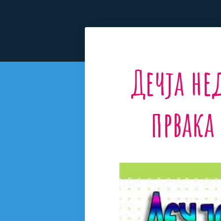
Дечја н
првака 