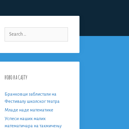
Search
for:
НОВО НА САЈТУ
Бранковци заблистали на
Фестивалу школског театра
Младе наде математике
Успеси наших малих
математичара на такмичењу