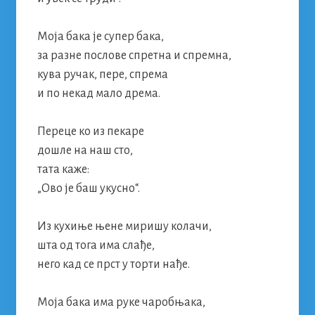
Моја бака је супер бака,
за разне послове спретна и спремна,
кува ручак, пере, спрема
и по некад мало дрема.
Переце ко из пекаре
дошле на наш сто,
тата каже:
„Ово је баш укусно“.
Из кухиње њене миришу колачи,
шта од тога има слађе,
него кад се прст у торти нађе.
Моја бака има руке чаробњака,