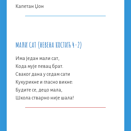
Капетан Џон
МАЛИ САТ (НЕВЕНА КОСТИЋ 4-2)
Има један мали сат,
Кода мује певац брат.
Сваког дана у седам сати
Кукурикне и гласно викне:
Будите се, децо мала,
Школа стварно није шала!