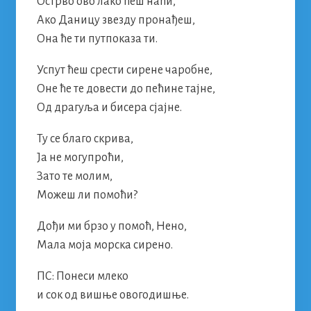
Острво ово лако ћеш наћи,
Ако Даницу звезду пронађеш,
Она ће ти путпоказа ти.
Успут ћеш срести сирене чаробне,
Оне ће те довести до пећине тајне,
Од драгуља и бисера сјајне.
Ту се благо скрива,
Ја не могупроћи,
Зато те молим,
Можеш ли помоћи?
Дођи ми брзо у помоћ, Нено,
Мала моја морска сирено.
ПС: Понеси млеко
и сок од вишње овогодишње.