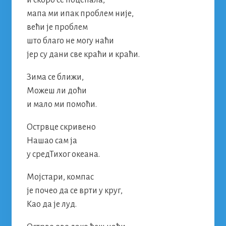
и скоро се поцепала,
мапа ми ипак проблем није,
већи је проблем
што благо не могу наћи
јер су дани све краћи и краћи.
Зима се ближи,
Можеш ли доћи
и мало ми помоћи.
Острвце скривено
Нашао сам ја
у средТихог океана.
Мојстари, компас
је почео да се врти у круг,
Као да је луд.