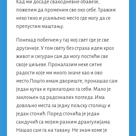
Кад ми досаде свакодневне обавезе,
пожелим да променим све око себе. Тражим
неко тихо и усамљено место где могу да се
препустим маштању.
Понекад побегнем у тај мој свет где је све
другачије. У том свету без страха идем кроз
живот и сигуран сам да могу постићи све
своје циљеве. Проналазим неке ситне
радости које ми много значе као и ово
место.Пошто имам двориште, пронашао сам
један кутак и прилагодио га себи. Мало је
заклоњен од радозналих погледа. Има
довољно места за једну пољску столицу и
један сточић. Поред сточића је један
сандучић са мојим разним дрангулијама.
Нашао сам га на тавану. Не знам коме је