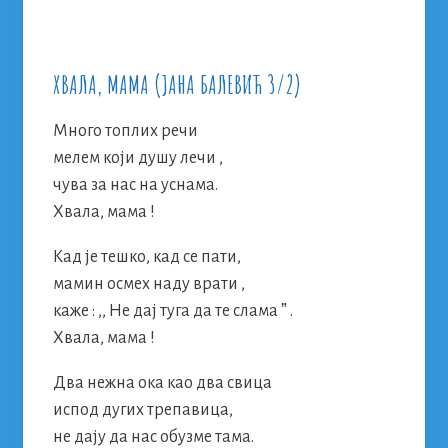
ХВАЛА, МАМА (ЈАНА БАЛЕВИЋ 3/2)
Много топлих речи
мелем који душу лечи ,
чува за нас на уснама.
Хвала, мама !
Кад је тешко, кад се пати,
мамин осмех наду врати ,
каже : ,, Не дај туга да те слама ˮ .
Хвала, мама !
Два нежна ока као два свица
испод дугих трепавица,
не дају да нас обузме тама.