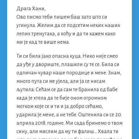
Драга Хани,
Ово писмо теби пишем баш зато што си
угинула. Желим да се подсетим неких наших
лепих тренутака, а хоћу и да ти кажем како
ми је кад те више нема.
Ти си била јако опасна куца. Нико није смео
да уђе у двориште, плашили су те се. Била си
одличан чувар наше породице и мене. Знам,
много пута си ме ујела, али ја се нисам
љутила. Сећам се да сам те бранила од бабе
када је хтела да те бије оном огромном
мотком које се и ти и ја добро сећамо,
ударила је мене, а не тебе. Оштенила си се 20.
априла 2018. године. Ми сада бринемо о твом
сину, али мислим да му ти фалиш… Хвала ти