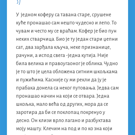
3)
У једном коферу са тавана старе, срушене
куће пронашао сам нешто чудесно и лепо. То
чувам и често му се враћам. Кофер је био пун
неких стварчица. Био је ту jедан стари џепни
сат, два зарђала кључа, неке признанице,
рачуни, а испод свега -једна кутија. Није
била велика и правоугаоног је облика. Чудно
је то што је цела обложена ситним шкољкама
и пужићима. Касније су ми рекли да ју је
прабака донела са неког путовања. Једва сам
пронашао начин на који се отвара. Једна
шкољка, мало већа од других, мора да се
заротира да би се поклопац покренуо у
десно. Он клизи врло лагано и разбуктава
моју машту. Клечим на под и по ко зна који