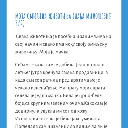
МОЈА ОМИЉЕНА ЖИВОТИЊА (НАЂА МИЛОШЕВИЋ
5/2)
Свака животиња је посебна и занимљива на
свој начин и свако има неку своју омиљену
животињу. Моја је мачка.
Сећам се када сам је добила.Једног топлог
летњег јутра кренула сам ка продавници, а
када сам се вратила пред вратима ме је
чекало изненађење. На прагу мојих врата
седела је једна мачка. Била је црно-беле
боје,са крупним зеленим очима.Како сам је
додирнула,увукла ми се под кожу.
Испоставило се да је била јако умиљата.
Погледала сам низ улицу да видим да ли је