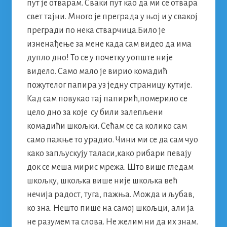
пут је отварам. Сваки пут као да ми се отвара
свет тајни. Много је преграда у њој и у свакој
прегради по нека стварчица.Било jе
изненађење за мене када сам видео да има
дупло дно! То се у почетку уопште није
видело. Само мало је вирио комадић
пожутелог папира уз једну страницу кутије.
Кад сам повукао тај папирић,померило се
цело дно за које су били залепљени
комадићи шкољки. Сећам се са колико сам
само пажње то урадио. Чини ми се да сам чуо
како запљускују таласи,како рибари певаjу
док се меша мирис мрежа. Што више гледам
шкољку, шкољка више није шкољка већ
нечија радост, туга, пажња. Можда и љубав,
ко зна. Нешто пише на самој шкољци, али ја
не разумем та слова. Не желим ни да их знам.