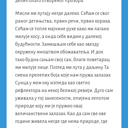
делић благо отвореног прозора.
Мисли ми лутају негде далеко. Сећам се свог
раног детињства, првих речи, првих корака.
Сећам се топле мајчине руке како ми лагано
милује косу, а онда себе видим у далекој
будућности. Замишљам себе као звезду
окружену мноштвом обожаватеља. И док
тако будна сањам свој сан, благи поветарац
ми милује лице. Поглед ми лута у даљину.Та
смена прелепих боја које нам пружа залазак
Сунца у мом оку изгледа као светло
рефлектора на некој беликој ревији. Дуго сам
уживала у тој занесености, опијена лепотом
природе коју ми је пружио овај
величанствени залазак. Као да сам све ове
године живела негде где нема природе, где