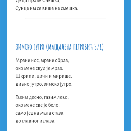
Деца праве Снешка,
Сунце им се више не смешка.
ЗИМСКО ЈУТРО (МАГДАЛЕНА ПЕТРОВИЋ 5/1)
Мрзне нос, мрзне образ,
око мене свуд је мраз.
Шкрипи, цичи и мирише,
дивно јутро, зимско јутро.
Газим десно, газим лево,
око мене све је бело,
само једна мала стаза
до главног излаза.