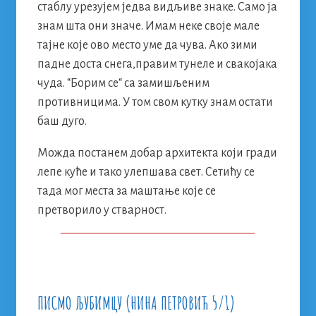
стаблу урезујем једва видљиве знаке. Само ја
знам шта они значе. Имам неке своје мале
тајне које ово место уме да чува. Ако зими
падне доста снега,правим тунеле и свакојака
чуда. “Борим се“ са замишљеним
противницима. У том свом кутку знам остати
баш дуго.
Можда постанем добар архитекта који гради
лепе куће и тако улепшава свет. Сетићу се
тада мог места за маштање које се
претворило у стварност.
ПИСМО ЉУБИМЦУ (НИНА ПЕТРОВИЋ 5/1)