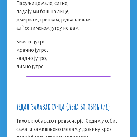
Пахуљице мале, ситне,
падају ми баш на лице,
жмиркам, трепкам, једва гледам,
ал` се зимском јутру не дам.
Зимско јутро,
мрачно јутро,
хладно јутро,
дивно јутро.
ЈЕДАН ЗАЛАЗАК СУНЦА (ЛЕНА БОЈОВИЋ 6/1)
Тихо октобарско предвечерје. Седим у соби,
сама, и замишљено гледам у даљину кроз