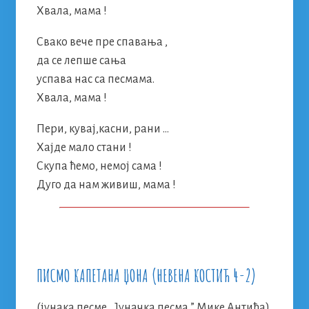
Хвала, мама !
Свако вече пре спавања ,
да се лепше сања
успава нас са песмама.
Хвала, мама !
Пери, кувај,касни, рани …
Хајде мало стани !
Скупа ћемо, немој сама !
Дуго да нам живиш, мама !
ПИСМО КАПЕТАНА ЏОНА (НЕВЕНА КОСТИЋ 4-2)
(јунака песме ,,Јуначка песма ” Мике Антића)