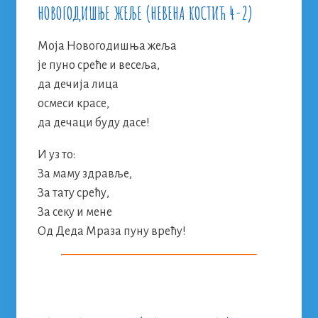
НОВОГОДИШЊЕ ЖЕЉЕ (НЕВЕНА КОСТИЋ 4-2)
Моја Новогодишња жеља
је пуно среће и весеља,
да дечија лица
осмеси красе,
да дечаци буду дасе!
И уз то:
За маму здравље,
За тату срећу,
За секу и мене
Од Деда Мраза пуну врећу!