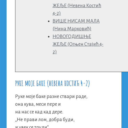
ЖЕЉЕ (Невена Костић
4-2)
ВИШЕ НИСАМ МАЛА
(Нина Марковић)
НОВОГОДИШЊЕ
ЖЕЉЕ (Огњен Стајић 4-
2)
РУКЕ МОЈЕ БАКЕ (НЕВЕНА КОСТИЋ 4-2)
Руке моје баке разне ствари раде,
она кува, меси пере и
на нас се кад кад дере.
„Не прави лом, добра буди,
и увек се труди“.