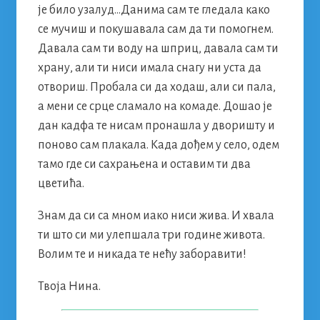
је било узалуд…Данима сам те гледала како
се мучиш и покушавала сам да ти помогнем.
Давала сам ти воду на шприц, давала сам ти
храну, али ти ниси имала снагу ни уста да
отвориш. Пробала си да ходаш, али си пала,
а мени се срце сламало на комаде. Дошао је
дан кадфа те нисам пронашла у дворишту и
поново сам плакала. Када дођем у село, одем
тамо где си сахрањена и оставим ти два
цветића.
Знам да си са мном иако ниси жива. И хвала
ти што си ми улепшала три године живота.
Волим те и никада те нећу заборавити!
Твоја Нина.