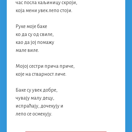
час посла хаљиницу скроји,
која мени увек лепо стоји.
Руке моје баке
ко да су од свиле,
као да јој помажу
мале виле.
Мојој сестри прича приче,
које на стварност личе.
Баке су увек добре,
чувају малу децу,
испраћају, дочекују и
лепо се осмехују.