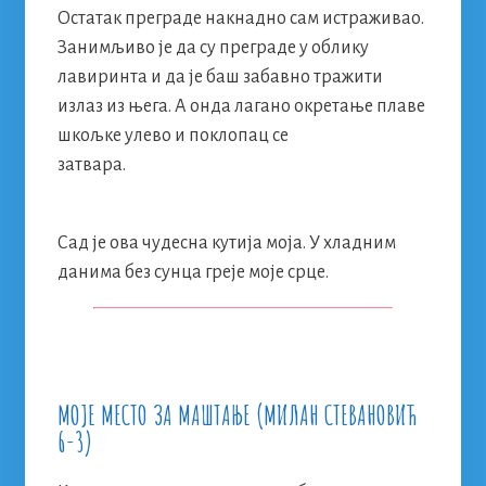
Остатак преграде накнадно сам истраживао.
Занимљиво jе да су преграде у облику
лавиринта и да је баш забавно тражити
излаз из њега. А онда лагано окретање плаве
шкољке улево и поклопац се
затвара.
Сад је ова чудесна кутија моја. У хладним
данима без сунца греје моје срце.
МОЈЕ МЕСТО ЗА МАШТАЊЕ (МИЛАН СТЕВАНОВИЋ
6-3)