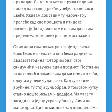
припадао. Са тог мог места пружа се диван
поглед на разно дрвеће, уређен травњак и
цвеће. Уживам док седим ту нарочито у
пролеће кад све процвета и птице се
распевају. Ја тад маштам о неким далеким
пределима које човек још није истражио.
Ових дана сам посматрао своје одељење.
Како ћемо изгледати и шта ћемо радити за
двадесет година? Отворим онај свој
сандучић и извучем један предмет. Поставим
га на сточић и замишљам да ми прича о себи,
одлутам у неки чудан свет. Кад су велике
врућине, ту стоји сунцобран. У том свом кутку
стално нешто мењам и додајем. Мама је ту
засадила и једну украсну биљку. Личи на
мање дрво. Дивно мирише кад процвета. На