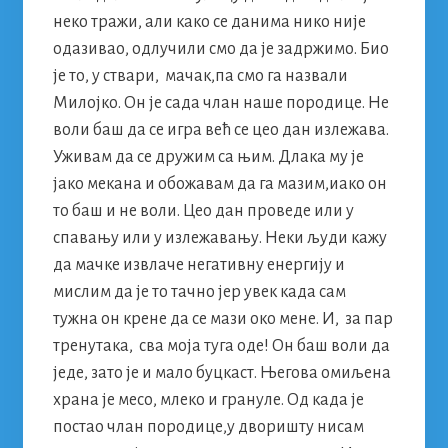
неко тражи, али како се данима нико није
одазивао, одлучили смо да је задржимо. Био
је то, у ствари, мачак,па смо га назвали
Милојко. Он је сада члан наше породице. Не
воли баш да се игра већ се цео дан излежава.
Уживам да се дружим са њим. Длака му је
јако мекана и обожавам да га мазим,иако он
то баш и не воли. Цео дан проведе или у
спавању или у излежавању. Неки људи кажу
да мачке извлаче негативну енергију и
мислим да је то тачно јер увек када сам
тужна он крене да се мази око мене. И, за пар
тренутака, сва моја туга оде! Он баш воли да
једе, зато је и мало буцкаст. Његова омиљена
храна је месо, млеко и грануле. Од када је
постао члан породице,у дворишту нисам