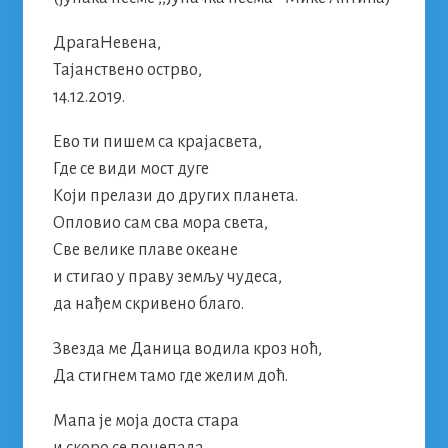
ДрагаНевена,
Тајанствено острво,
14.12.2019.
Ево ти пишем са крајасвета,
Где се види мост дуге
Који прелази до других планета.
Опловио сам сва мора света,
Све велике плаве океане
и стигао у праву земљу чудеса,
да нађем скривено благо.
Звезда ме Даница водила кроз ноћ,
Да стигнем тамо где желим доћ.
Мапа је моја доста стара