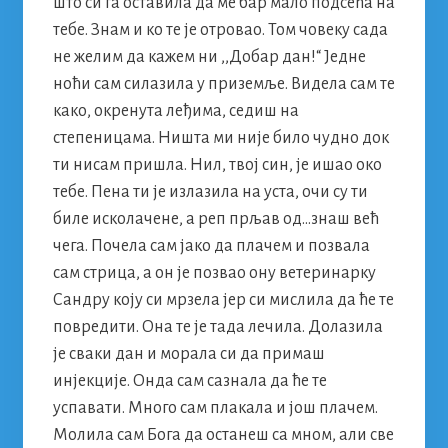
што си га оставила да ме бар мало подсећа на
тебе. Знам и ко те је отровао. Том човеку сада
не желим да кажем ни ,,Добар дан!“ Једне
ноћи сам силазила у приземље. Видела сам те
како, окренута леђима, седиш на
степеницама. Ништа ми није било чудно док
ти нисам пришла. Нил, твој син, је ишао око
тебе. Пена ти је излазила на уста, очи су ти
биле исколачене, а реп прљав од…знаш већ
чега. Почела сам јако да плачем и позвала
сам стрица, а он је позвао ону ветеринарку
Сандру коју си мрзела јер си мислила да ће те
повредити. Она те је тада лечила. Долазила
је сваки дан и морала си да примаш
инјекције. Онда сам сазнала да ће те
успавати. Много сам плакала и још плачем.
Молила сам Бога да останеш са мном, али све