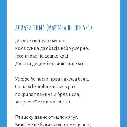
ДОЛАЗИ ЗИМА (МАРТИНА ПЕШИЋ 5/1)
Јутро је свануло тмурно,
нема сунца да обасја небо уморно,
Јесени овој је дошао крај
Долази децембар, више није мај.
Ускоро ће пасти прва пахуља бела,
Са њом ће доћи и први мраз
покриће планине и брда цела,
зацрвенеће се и мој образ.
Птице су давно отишле на југ,
Више ме не буди њихов весели глас,