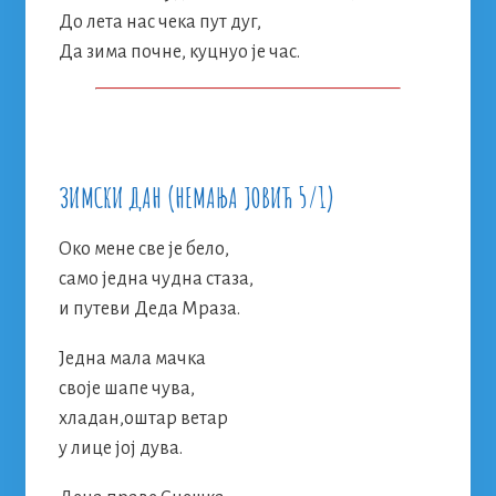
До лета нас чека пут дуг,
Да зима почне, куцнуо је час.
ЗИМСКИ ДАН (НЕМАЊА ЈОВИЋ 5/1)
Око мене све је бело,
само једна чудна стаза,
и путеви Деда Мраза.
Једна мала мачка
своје шапе чува,
хладан,оштар ветар
у лице јој дува.