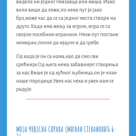
видела ни једног гмизавца или миша. Иако
воли више да лежи,по неки пут је јако
брз,може час да се са једног места створи на
друго. Када има жељу за игром, игра се са
својом посебном играчком. Неки пут постане
немиран,почне да мјауче и да гребе.
Од када је он са нама,као да смо сви
срећнији.Од њега нема забавнијег створења
за нас.Више је од кућног љубимца,он је члан
наше породице.Увек нас чека и увек нам се
радује.
МОЈА ЧУДЕСНА СПРАВА (МИЛАН СТЕВАНОВИЋ 6-