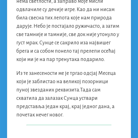
нема светлости, а заправо моје мисли
одвлачиле су дечије игре. Као да ни нисам
била свесна тих лепота које нам природа
дарује. Небо је постајало ружичасто, а затим
све тамније и тамније, све док није утонуло у
густ мрак. Сунце се сакрило иза највишег
брега и са собом понело тај прелепи осећај
који ми је на пар тренутака подарило.
Из те занесености ме је тргао одсјај Месеца
који је заблистао на великој позорници
пуној звезданих реквизита.Тада сам
схватила да залазак Сунца уствари
представља један крај, крај једног дана, а
почетак нечег новог.