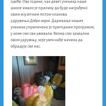
одеће. Ове године, чак девет ученика наше
школе имало је прилику да буде награђено
овим изузетним гестом чланова
удружења
Добра нарав
. Даривање наших
ученика уприличено је пригодним програмом,
у коме смо сви уживали. Веома смо захвални
овом удружњу, које увек нађе начина да
обрадује све нас.