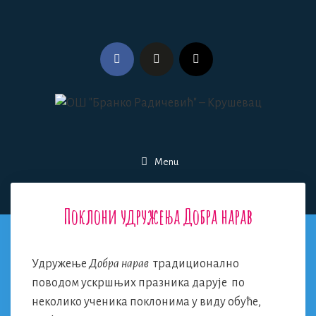
Skip
to
content
Menu
Поклони удружења Добра нарав
Удружење
Добра нарав
традиционално
поводом ускршњих празника дарује по
неколико ученика поклонима у виду обуће,