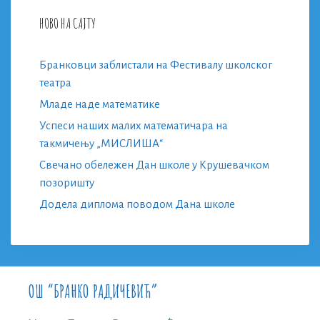
НОВО НА САЈТУ
Бранковци заблистали на Фестивалу школског
театра
Младе наде математике
Успеси наших малих математичара на
такмичењу „МИСЛИША“
Свечано обележен Дан школе у Крушевачком
позоришту
Додела диплома поводом Дана школе
ОШ “БРАНКО РАДИЧЕВИЋ”