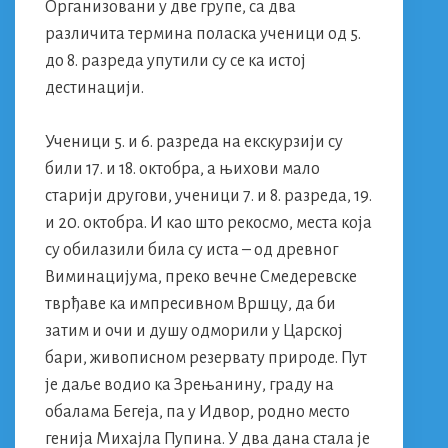
Организовани у две групе, са два
различита термина поласка ученици од 5.
до 8. разреда упутили су се ка истој
дестинацији.
Ученици 5. и 6. разреда на екскурзији су
били 17. и 18. октобра, а њихови мало
старији другови, ученици 7. и 8. разреда, 19.
и 20. октобра. И као што рекосмо, места која
су обилазили била су иста – од древног
Виминацијума, преко вечне Смедеревске
тврђаве ка импресивном Вршцу, да би
затим и очи и душу одморили у Царској
бари, живописном резервату природе. Пут
је даље водио ка Зрењанину, граду на
обалама Бегеја, па у Идвор, родно место
генија Михајла Пупина. У два дана стала је