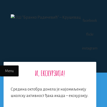
Skip
to
content
facebook
flickr
instagram
И, ЕКСКУРЗИЈА!
Menu
Средина октобра донела је најомиљенију
школску активност ђака икада – екскурзију.