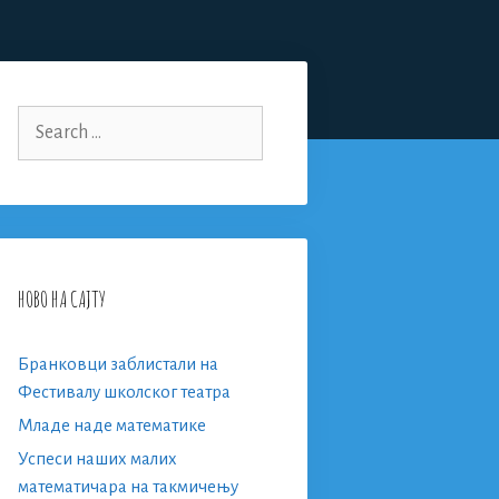
Search
for:
НОВО НА САЈТУ
Бранковци заблистали на
Фестивалу школског театра
Младе наде математике
Успеси наших малих
математичара на такмичењу