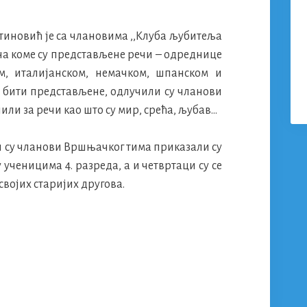
иновић је са члановима ,,Клуба љубитеља
а коме су представљене речи – одреднице
м, италијанском, немачком, шпанском и
чи бити представљене, одлучили су чланови
елили за речи као што су мир, срећа, љубав…
ји су чланови Вршњачког тима приказали су
у ученицима 4. разреда, а и четвртаци су се
својих старијих другова.