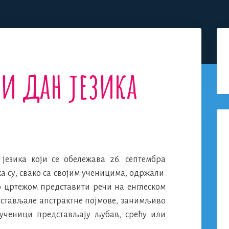
ки дан језика
језика који се обележава 26. септембра
ка су, свако са својим ученицима, одржали
ио цртежом представити речи на енглеском
едстављале апстрактне појмове, занимљиво
 ученици представљају љубав, срећу или