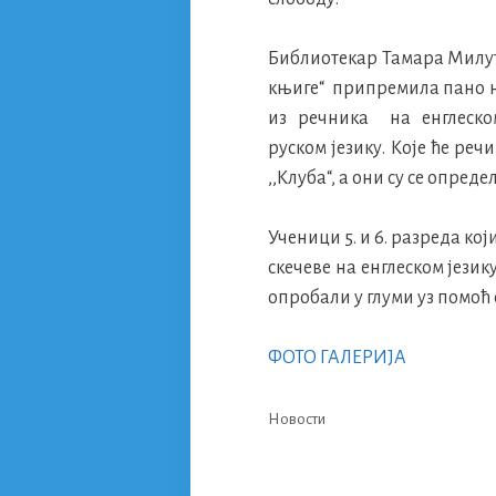
Библиотекар Тамара Милут
књиге“ припремила пано н
из речника на енглеско
руском језику. Које ће ре
,,Клуба“, а они су се опред
Ученици 5. и 6. разреда ко
скечеве на енглеском језик
опробали у глуми уз помоћ 
ФОТО ГАЛЕРИЈА
Categories
Новости