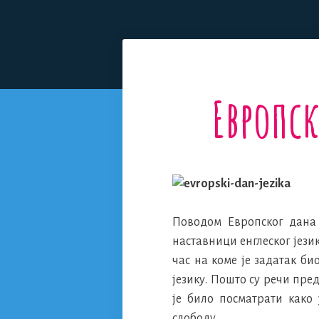
Европс
Поводом Европског дана 
наставници енглеског јези
час на коме је задатак б
језику. Пошто су речи пр
је било посматрати како
слободу.