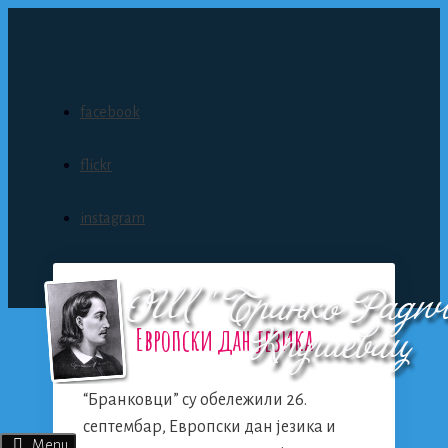
Skip
to
content
facebook
flickr
instagram
Европски дан језика
“Бранковци” су обележили 26.
септембар, Европски дан језика и
Menu