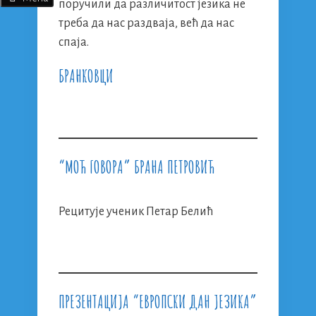
поручили да различитост језика не
треба да нас раздваја, већ да нас
спаја.
БРАНКОВЦИ
“МОЋ ГОВОРА” БРАНА ПЕТРОВИЋ
Рецитује ученик Петар Белић
ПРЕЗЕНТАЦИЈА “ЕВРОПСКИ ДАН ЈЕЗИКА”