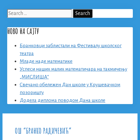
Search
for:
НОВО НА САЈТУ
Бранковци заблистали на Фестивалу школског
театра
Младе наде математике
Успеси наших малих математичара на такмичењу
„МИСЛИША“
Свечано обележен Дан школе у Крушевачком
позоришту
Додела диплома поводом Дана школе
ОШ “БРАНКО РАДИЧЕВИЋ”