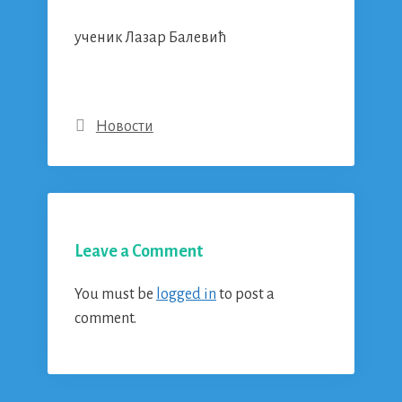
ученик Лазар Балевић
Categories
Новости
Leave a Comment
You must be
logged in
to post a
comment.