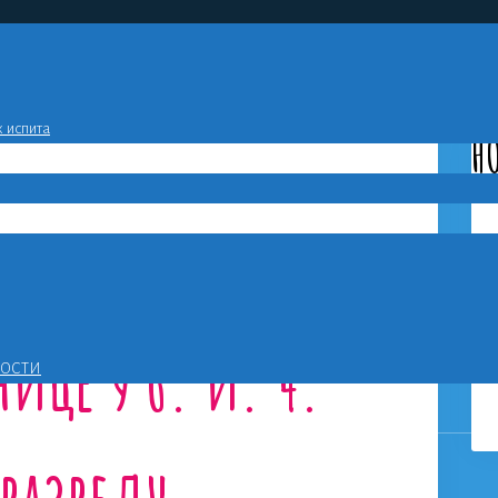
Sea
for:
 испита
НО
 за младе –
ице у 6. и. 4.
НОСТИ