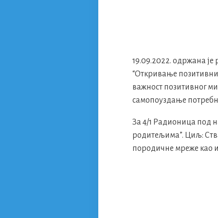
19.09.2022. одржана је
“Откривање позитивних
важност позитивног ми
самопоуздање потребн
За 4/1 Радионица под н
родитељима”. Циљ: Ств
породичне мреже као и