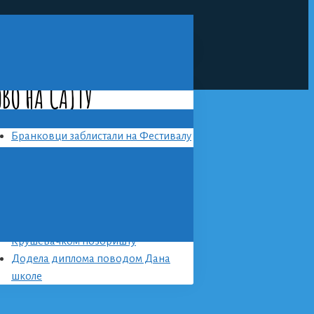
rch
ВО НА САЈТУ
Бранковци заблистали на Фестивалу
школског театра
Младе наде математике
Успеси наших малих математичара
на такмичењу „МИСЛИША“
Свечано обележен Дан школе у
Крушевачком позоришту
Додела диплома поводом Дана
школе