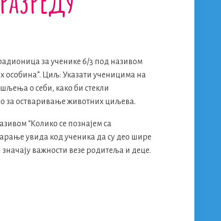
разреду
 радионица за ученике 6/3 под називом
 особина”. Циљ: Указати ученицима на
шљења о себи, како би стекли
о за остваривање животних циљева.
азивом “Колико се познајем са
арање увида код ученика да су део шире
 значају важности везе родитеља и деце.