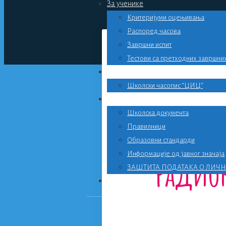
За ученике
Критеријуми оцењивања
Распоред часова
Завршни испит
Тестови са претходних завршних
Библиотека
Школски часопис “ЦИЦ”
ВАЖНО
Клуб
Школска документа
Правилници
Образовни стандарди
Информације од јавног значаја
радион
ЗАШТИТА ПОДАТАКА О ЛИЧ
Контакт