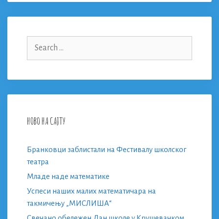
Search
for:
НОВО НА САЈТУ
Бранковци заблистали на Фестивалу школског
театра
Младе наде математике
Успеси наших малих математичара на
такмичењу „МИСЛИША“
Свечано обележен Дан школе у Крушевачком