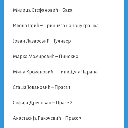
Милица Стефановић – Бака
Ивона Гајић – Принцеза на зрну грашка
Јован Лазаревић – Гуливер
Марко Момировић – Пинокио
Мина Крсмановић – Пипи Дуга Чарапа
Сташа Јовановић – Прасе 1
Софија Дреновац – Прасе 2
Анастасија Ракочевић – Прасе 3