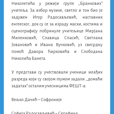
Николетића у режији групе ,,Бранкових“
учитеља. За избор музике, светло и тон био је
задужен Игор Радосављевић, наставник
енглеског, док су се за израду маски, костима и
сценографију побринуле учитељице Мирјана
Миленковић, Славица Спасић, Светлана
Јовановић и Ивана Вучковић, уз свесрдну
помоћ Давора Ћирковића и Слободана
Николића Банета.
У представи су учествовали ученици млађих
разреда који су својом глумом задали ,,домаћи
задатак“ осталим учесницима ФЕШТ-а:
Вељко Дачић – Софроније
Софија Радосављевић – Серафина