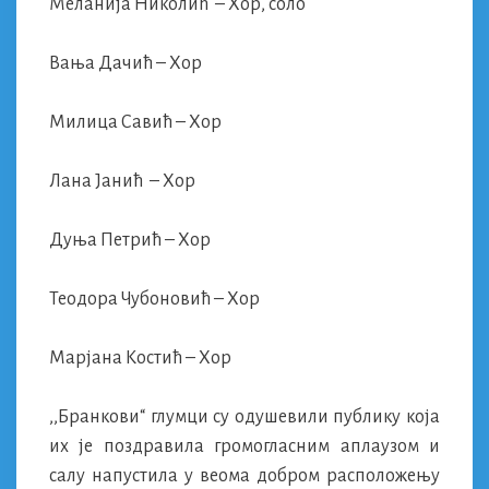
Меланија Николић – Хор, соло
Вања Дачић – Хор
Милица Савић – Хор
Лана Јанић – Хор
Дуња Петрић – Хор
Теодора Чубоновић – Хор
Марјана Костић – Хор
,,Бранкови“ глумци су одушевили публику која
их је поздравила громогласним аплаузом и
салу напустила у веома добром расположењу