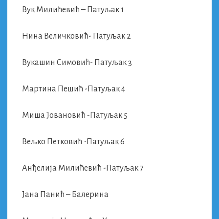
Вук Милићевић – Патуљак 1
Нина Величковић- Патуљак 2
Вукашин Симовић- Патуљак 3
Мартина Пешић -Патуљак 4
Миша Јовановић -Патуљак 5
Вељко Петковић -Патуљак 6
Анђелија Милићевић -Патуљак 7
Јана Панић – Балерина