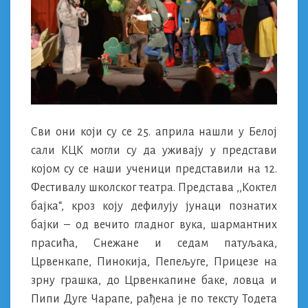
Сви они који су се 25. априла нашли у Белој
сали КЦК могли су да уживају у представи
којом су се наши ученици представили на 12.
Фестивалу школског театра. Представа ,,Коктел
бајка“, кроз коју дефилују јунаци познатих
бајки – од вечито гладног вука, шармантних
прасића, Снежане и седам патуљака,
Црвенкапе, Пинокија, Пепељуге, Прицезе на
зрну грашка, до Црвенкапине баке, ловца и
Пипи Дуге Чарапе, рађена је по тексту Тодета