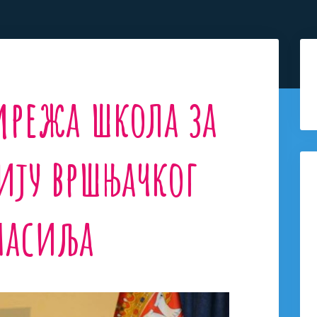
мрежа школа за
ију вршњачког
насиља