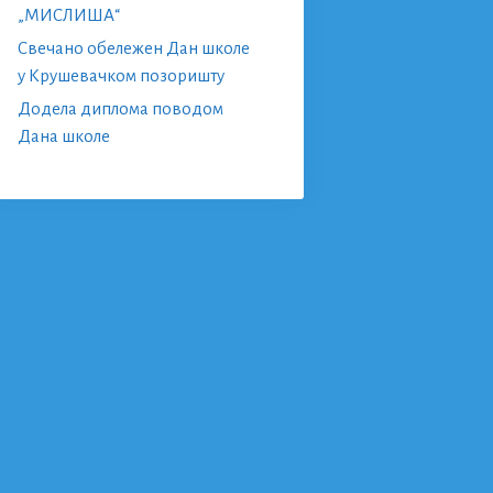
„МИСЛИША“
Свечано обележен Дан школе
у Крушевачком позоришту
Додела диплома поводом
Дана школе