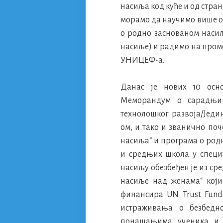
насиља код куће и од стра
морамо да научимо више о
о родно заснованом насиљ
насиље) и радимо на проме
УНИЦЕФ-а.
Данас је нових 10 осн
Меморандум о сарадњи 
технолошког развоја/Јед
ом, и тако и званично по
насиља“ и програма о род
и средњих школа у специ
насиљу обезбеђен је из ср
насиље над женама“ кој
финансира UN Trust Fund
истраживања о безбедно
понашањима ученика и 