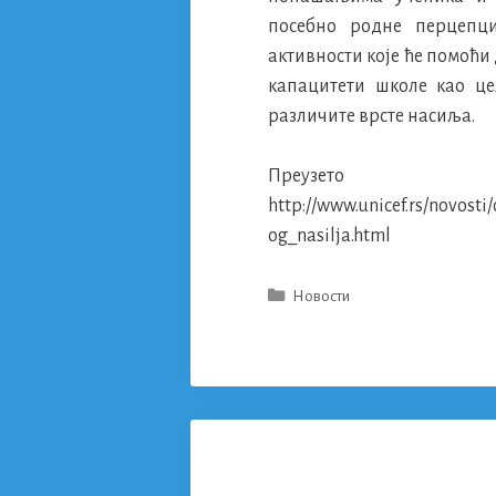
посебно родне перцепци
активности које ће помоћи
капацитети школе као ц
различите врсте насиља.
Преу
http://www.unicef.rs/novost
og_nasilja.html
Categories
Новости