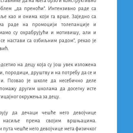
аставнике да на њега брзо и конструктивно
облем „да преноћи“. Интензивно раде са
ље као и онима који га врше. Заједно са
ма раде на промоцији толепанције и
мамо су охрабрујући и мотивишу, али и
 се настави са озбиљним радом“, рекао је
вић.
сетио на децу која су још увек изложена
и, породици, друштву и на потребу да се и
и. Позвао је школе да несебично деле
помажу другим школама да досегну исте
тицајног окружења за децу.
зују да дечаци чешће него девојчице
о насиље према својим вршњацима.
и пута чешће него девојчице мета физичког