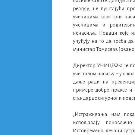
насиље када се догоди а н
реагују, не пуштајући пр
ученицима који трпе наси
ученицима и родитељи
ненасиља. Подаци које и
упућују на то да треба да
министар Томислав Јовано
Директор УНИЦЕФ-а је под
учесталом насиљу – у школ
даље ради на превенциј
примере добре праксе и 
стандарде сигурног и подс
„Истраживања нам пока
испољавају поновљен
Истовремено, дечаци су тр