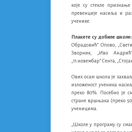
које су стекле признањ
превенције насиља и раз
ученике.
Плакете су добиле школе
Обрадовић“ Опово, „Свет
Зворник, „Иво Андрић
„11.новембар“ Сента, „Стој
Ових осам школа је захва
изложеност ученика насиљ
преко 80%. Посебно је 
стране вршњака (преко 50
ученицима.
„Школе у програму су сма