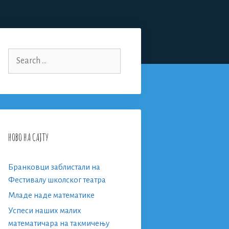
Search
for:
НОВО НА САЈТУ
Бранковци заблистали на
Фестивалу школског театра
Младе наде математике
Успеси наших малих
математичара на такмичењу