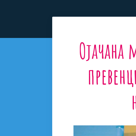
Oјачана 
превенц