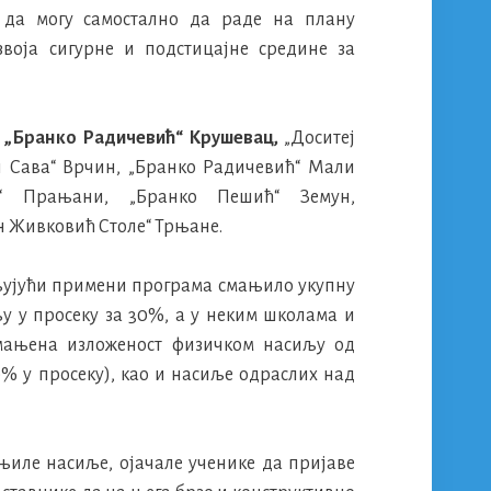
е да могу самостално да раде на плану
воја сигурне и подстицајне средине за
: „Бранко Радичевић“ Крушевац,
„Доситеј
и Сава“ Врчин, „Бранко Радичевић“ Мали
“ Прањани, „Бранко Пешић“ Земун,
ан Живковић Столе“ Трњане.
љујући примени програма смањило укупну
у у просеку за 30%, а у неким школама и
смањена изложеност физичком насиљу од
% у просеку), као и насиље одраслих над
њиле насиље, ојачале ученике да пријаве