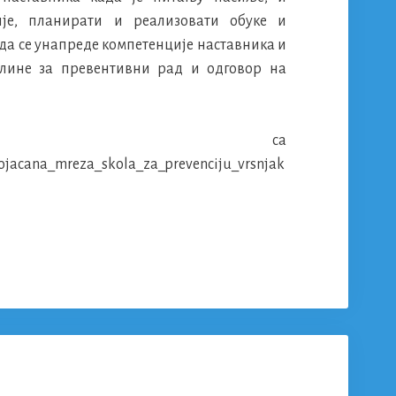
је, планирати и реализовати обуке и
 да се унапреде компетенције наставника и
елине за превентивни рад и одговор на
зето са
i/ojacana_mreza_skola_za_prevenciju_vrsnjak