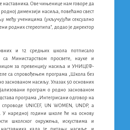
не наставника. Ове чињенице нам говоре да
 родној димензији насиља, повећамо свест
у међу ученицима (укључујући сексуално
ни родних стереотипа“, додао је директор
овних и 12 средњих школа потписало
са Министарством просвете, науке и
иницом за превенцију насиља и УНИЦЕФ-
челе са спровођењем програма „Школа без
но заснованом насиљу. Улазак 50 основних
јализовани програм о родно заснованом
едстава програма „Интегрисани одговор на
и спроводе UNICEF, UN WOMEN, UNDP, а
. У наредној години школе ће на основу
сти школског окружења, искуствима и
наставника када је питању насиље, и