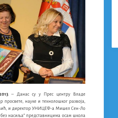
2013
– Данас су у Прес центру Владе
р просвете, науке и технолошког развоја,
овић, и директор УНИЦЕФ-а Мишел Сен-Ло
 без насиља“ представницима осам школа