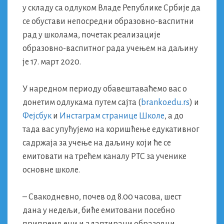
у складу са одлуком Владе Републике Србије да
се обустави непосредни образовно-васпитни
рад у школама, почетак реализације
образовно-васпитног рада учењем на даљину
је 17. март 2020.
У наредном периоду обавештаваћемо вас о
донетим одлукама путем сајта (
branko.edu.rs
) и
Фејсбук
и
Инстаграм странице Школе
, а до
тада вас упућујемо на коришћење едукативног
садржаја за учење на даљину који ће се
емитовати на трећем каналу РТС за ученике
основне школе.
– Свакодневно, почев од 8.00 часова, шест
дана у недељи, биће емитовани посебно