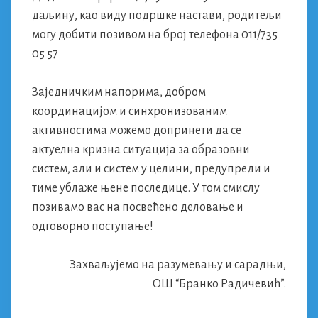
даљину, као виду подршке настави, родитељи
могу добити позивом на број телефона 011/735
05 57
Заједничким напорима, добром
координацијом и синхронизованим
активностима можемо допринети да се
актуелна кризна ситуација за образовни
систем, али и систем у целини, предупреди и
тиме ублаже њене последице. У том смислу
позивамо вас на посвећено деловање и
одговорно поступање!
Захваљујемо на разумевању и сарадњи,
ОШ “Бранко Радичевић”.