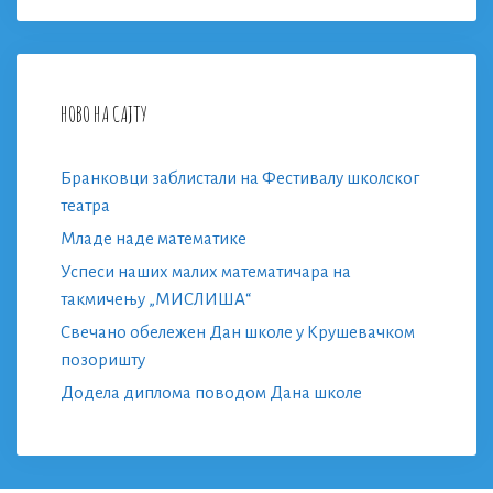
НОВО НА САЈТУ
Бранковци заблистали на Фестивалу школског
театра
Младе наде математике
Успеси наших малих математичара на
такмичењу „МИСЛИША“
Свечано обележен Дан школе у Крушевачком
позоришту
Додела диплома поводом Дана школе