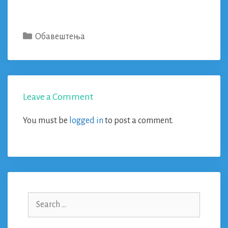
Categories
Обавештења
Leave a Comment
You must be
logged in
to post a comment.
Search
for: