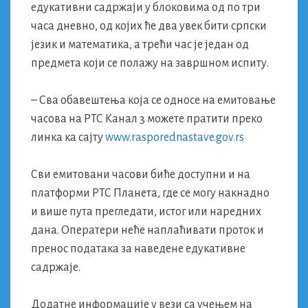
едукативни садржаји у блоковима од по три
часа дневно, од којих ће два увек бити српски
језик и математика, а трећи час је један од
предмета који се полажу на завршном испиту.
– Сва обавештења која се односе на емитовање
часова на РТС Канал 3 можете пратити преко
линка ка сајту
www.rasporednastave.gov.rs
Сви емитовани часови биће доступни и на
платформи РТС Планета, где се могу накнадно
и више пута прегледати, истог или наредних
дана. Оператери неће наплаћивати проток и
пренос података за наведене едукативне
садржаје.
Додатне информације у вези са учењем на