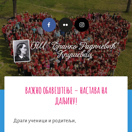
Skip
to
content
Menu
ВАЖНО ОБАВЕШТЕЊЕ – НАСТАВА НА
ДАЉИНУ!
Драги ученици и родитељи,