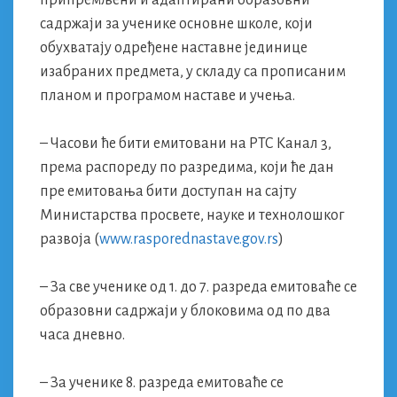
припремљени и адаптирани образовни
садржаји за ученике основне школе, који
обухватају одређене наставне јединице
изабраних предмета, у складу са прописаним
планом и програмом наставе и учења.
– Часови ће бити емитовани на РТС Канал 3,
према распореду по разредима, који ће дан
пре емитовања бити доступан на сајту
Министарства просвете, науке и технолошког
развоја (
www.rasporednastave.gov.rs
)
– За све ученике од 1. до 7. разреда емитоваће се
образовни садржаји у блоковима од по два
часа дневно.
– За ученике 8. разреда емитоваће се