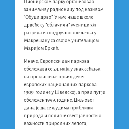
Пионирском парку организовао
занимљиву радионицу под називом
“Обуци дрво”. У име наше школе
дрвеће су “облачили” ученици 3/3
разреда из подручног одељења у
Макрешану са својом учитељицом
Маријом Бркић.
Иначе, Европски дан паркова
обележава се 24. маја у знак сећања
на проглашење првих девет
европских националних паркова
1909. године у Шведској, а први пут је
обележен 1999. године. Циљ овог
дана је да се људима приближи
природа и подигне свест јавности о
важности природних лепота,