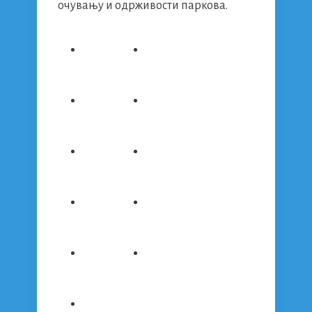
очувању и одрживости паркова.