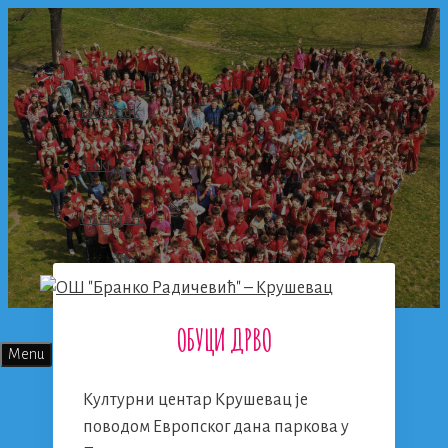
Skip
to
content
facebook
flickr
instagram
ОБУЦИ ДРВО
Menu
Културни центар Крушевац је
поводом Европског дана паркова у