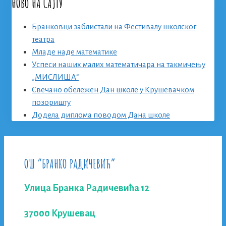
НОВО НА САЈТУ
Бранковци заблистали на Фестивалу школског
театра
Младе наде математике
Успеси наших малих математичара на такмичењу
„МИСЛИША“
Свечано обележен Дан школе у Крушевачком
позоришту
Додела диплома поводом Дана школе
ОШ “БРАНКО РАДИЧЕВИЋ”
Улица Бранка Радичевића 12
37000 Крушевац