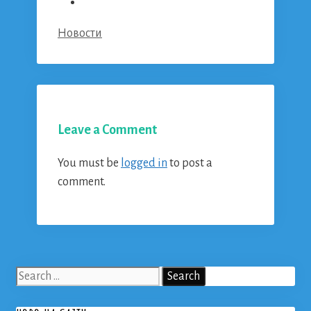
Categories
Новости
Leave a Comment
You must be
logged in
to post a
comment.
Search
for: