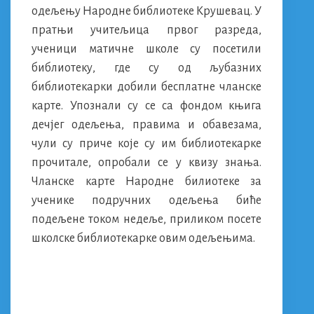
одељењу Народне библиотеке Крушевац. У
пратњи учитељица првог разреда,
ученици матичне школе су посетили
библиотеку, где су од љубазних
библиотекарки добили бесплатне чланске
карте. Упознали су се са фондом књига
дечјег одељења, правима и обавезама,
чули су приче које су им библиотекарке
прочитале, опробали се у квизу знања.
Чланске карте Народне билиотеке за
ученике подручних одељења биће
подељене током недеље, приликом посете
школске библиотекарке овим одељењима.