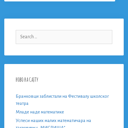
Search
for:
НОВО НА САЈТУ
Бранковци заблистали на Фестивалу школског
театра
Младе наде математике
Успеси наших малих математичара на
такмичењу „МИСЛИША“