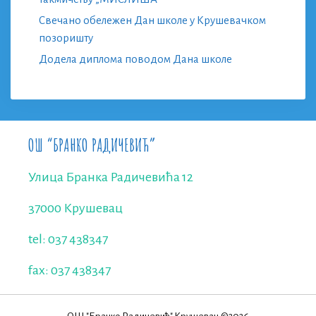
Свечано обележен Дан школе у Крушевачком
позоришту
Додела диплома поводом Дана школе
ОШ “БРАНКО РАДИЧЕВИЋ”
Улица Бранка Радичевића 12
37000 Крушевац
tel: 037 438347
fax: 037 438347