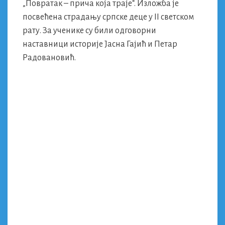
„Повратак – прича која траје“. Изложба је
посвећена страдању српске деце у II светском
рату. За ученике су били одговорни
наставници историје Јасна Гајић и Петар
Радовановић.