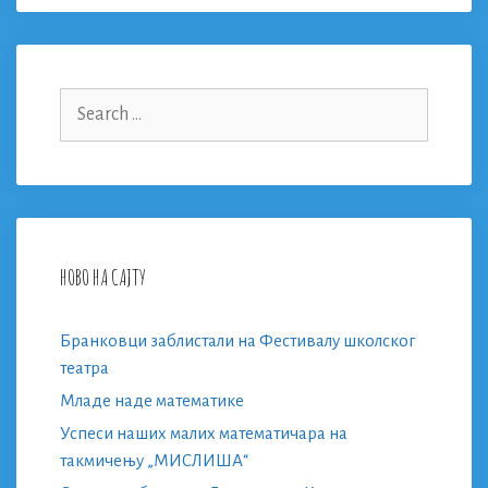
Search
for:
НОВО НА САЈТУ
Бранковци заблистали на Фестивалу школског
театра
Младе наде математике
Успеси наших малих математичара на
такмичењу „МИСЛИША“