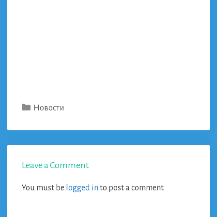
Categories
Новости
Leave a Comment
You must be
logged in
to post a comment.