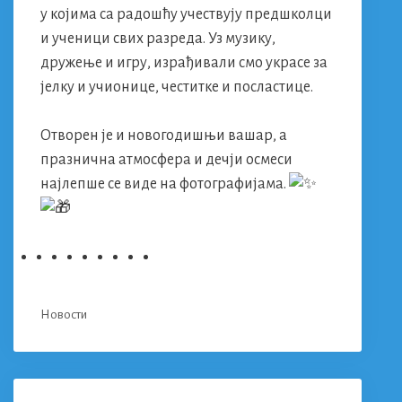
у којима са радошћу учествују предшколци
и ученици свих разреда. Уз музику,
дружење и игру, израђивали смо украсе за
јелку и учионице, честитке и посластице.
Отворен је и новогодишњи вашар, а
празнична атмосфера и дечји осмеси
најлепше се виде на фотографијама.
Categories
Новости