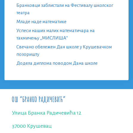
Бранковци заблистали на Фестивалу школског
театра
Младе наде математике
Успеси наших малих математичара на
такмичењу „МИСЛИША“
Свечано обележен Дан школе у Крушевачком
позоришту
Додела диплома поводом Дана школе
ОШ “БРАНКО РАДИЧЕВИЋ”
Улица Бранка Радичевића 12
37000 Крушевац