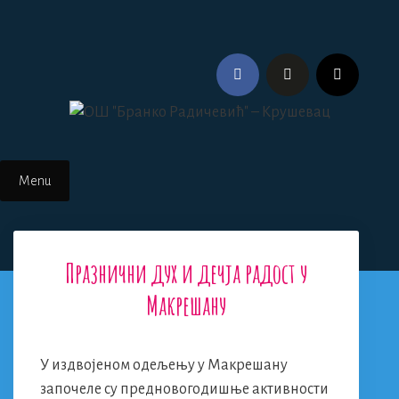
Skip
to
content
Menu
Празнични дух и дечја радост у
Макрешану
У издвојеном одељењу у Макрешану
започеле су предновогодишње активности