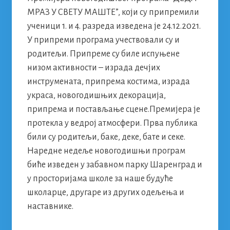
МРАЗ У СВЕТУ МАШТЕ”, који су припремили
ученици 1. и 4. разреда изведена је 24.12.2021.
У припреми програма учествовали су и
родитељи. Припреме су биле испуњене
низом активности – израда дечјих
инструмената, припрема костима, израда
украса, новогодишњих декорација,
припрема и постављање сцене.Премијера је
протекла у ведрој атмосфери. Прва публика
били су родитељи, баке, деке, бате и секе.
Наредне недеље новогодишњи програм
биће изведен у забавном парку Шаренград и
у просторијама школе за наше будуће
школарце, другаре из других одељења и
наставнике.