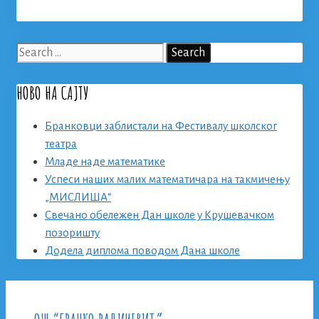
Search
for:
НОВО НА САЈТУ
Бранковци заблистали на Фестивалу школског
театра
Младе наде математике
Успеси наших малих математичара на такмичењу
„МИСЛИША“
Свечано обележен Дан школе у Крушевачком
позоришту
Додела диплома поводом Дана школе