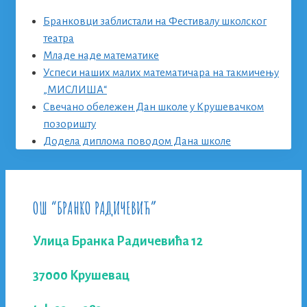
Бранковци заблистали на Фестивалу школског
театра
Младе наде математике
Успеси наших малих математичара на такмичењу
„МИСЛИША“
Свечано обележен Дан школе у Крушевачком
позоришту
Додела диплома поводом Дана школе
ОШ “БРАНКО РАДИЧЕВИЋ”
Улица Бранка Радичевића 12
37000 Крушевац