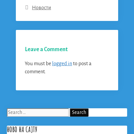
Categories
Новости
Leave a Comment
You must be
logged in
to post a
comment.
Search
for:
НОВО НА САЈТУ