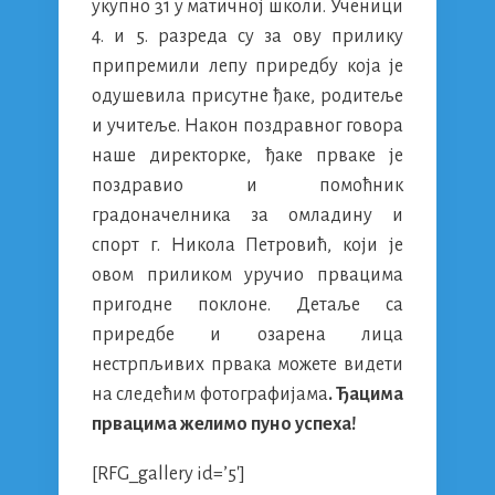
укупно 31 у матичној школи. Ученици
4. и 5. разреда су за ову прилику
припремили лепу приредбу која је
одушевила присутне ђаке, родитеље
и учитеље. Након поздравног говора
наше директорке, ђаке прваке је
поздравио и помоћник
градоначелника за омладину и
спорт г. Никола Петровић, који је
овом приликом уручио првацима
пригодне поклоне. Детаље са
приредбе и озарена лица
нестрпљивих првака можете видети
на следећим фотографијама
. Ђацима
првацима желимо пуно успеха!
[RFG_gallery id=’5′]