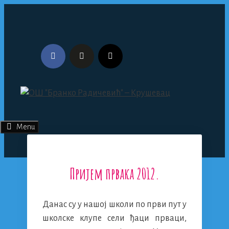
Skip
to
content
Menu
Пријем првака 2012.
Данас су у нашој школи по први пут у
школске клупе сели ђаци прваци,