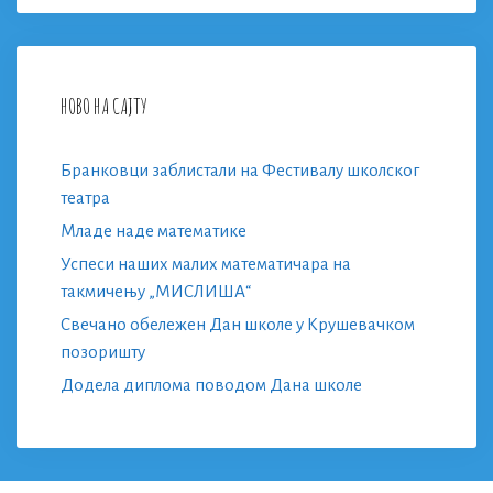
НОВО НА САЈТУ
Бранковци заблистали на Фестивалу школског
театра
Младе наде математике
Успеси наших малих математичара на
такмичењу „МИСЛИША“
Свечано обележен Дан школе у Крушевачком
позоришту
Додела диплома поводом Дана школе