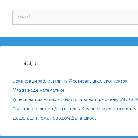
Search
for:
НОВО НА САЈТУ
Бранковци заблистали на Фестивалу школског театра
Младе наде математике
Успеси наших малих математичара на такмичењу „МИСЛ
Свечано обележен Дан школе у Крушевачком позоришту
Додела диплома поводом Дана школе