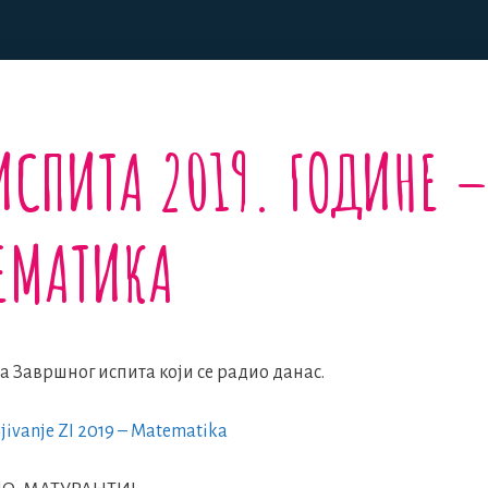
ИСПИТА 2019. ГОДИНЕ 
ЕМАТИКА
 Завршног испита који се радио данас.
njivanje ZI 2019 – Matematika