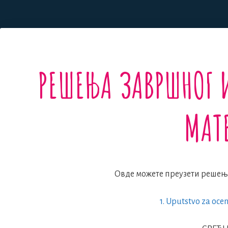
РЕШЕЊА ЗАВРШНОГ 
МАТ
Овде можете преузети решења
1. Uputstvo za oce