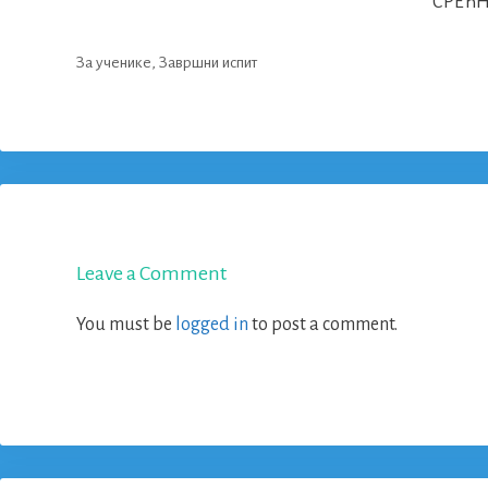
СРЕЋН
Categories
За ученике
,
Завршни испит
Leave a Comment
You must be
logged in
to post a comment.