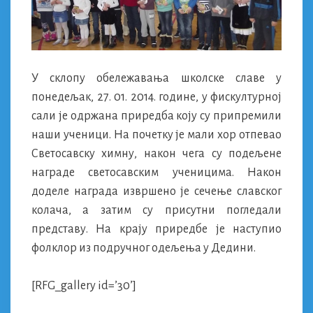
У склопу обележавања школске славе у
понедељак, 27. 01. 2014. године, у фискултурној
сали је одржана приредба коју су припремили
наши ученици. На почетку је мали хор отпевао
Светосавску химну, након чега су подељене
награде светосавским ученицима. Након
доделе награда извршено је сечење славског
колача, а затим су присутни погледали
представу. На крају приредбе је наступио
фолклор из подручног одељења у Дедини.
[RFG_gallery id=’30’]