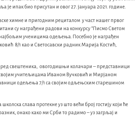
 је ипак био присутан и овог 27. јануара 2021. године.
ске химне и пригодним рециталом у част нашег првог
итани су награђени радови на конкурсу “Писмо Светом
 најбољим ученицима одељења. Посебно је награђен
овић 8/1 као и Светосавски радник Марија Костић,
поред свештеника, овогодишњи колачари – представници
а својим учитељицама Иваном Вучковић и Мирјаном
тавници одељења 7/1 са својим одљењским старешином
 школска слава протекне уз што већи број гостију који ће
азник, онако како ми Срби то радимо – уз загрљај и