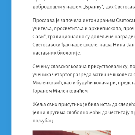
добродошли у нашем ,,Бранку“, дух Светосавља
Прослава је започела интонирањем Светосав
учитеља, просветитља и архиепископа, проч
Сави”, традиционално су додељене награде
Светосавски ђак наше школе, наша Нина Јанк
наставник биологије.
Сечењу славског колача присуствовали су, 
ученика четвртог разреда матичне школе с
Миленковић, као и будући колачари, предс
Гораном Миленковићем.
Жеља свих присутних је била иста: да следећа
једни другима слободно моћи да честитају пр
пољубац.