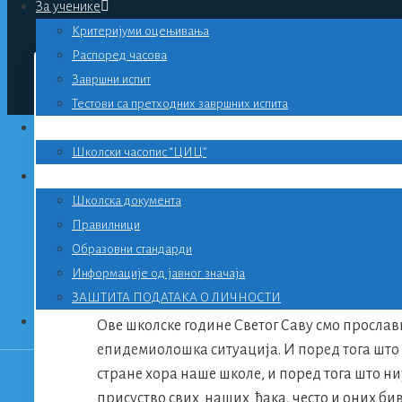
За ученике
Критеријуми оцењивања
Распоред часова
Завршни испит
Тестови са претходних завршних испита
Библиотека
Школски часопис “ЦИЦ”
ВАЖНО
ШКОЛСКА СЛ
Школска документа
Правилници
Образовни стандарди
Информације од јавног значаја
ЗАШТИТА ПОДАТАКА О ЛИЧНОСТИ
Контакт
Ове школске године Светог Саву смо прослав
епидемиолошка ситуација. И поред тога што
стране хора наше школе, и поред тога што ни
присуство свих наших ђака, често и оних бив