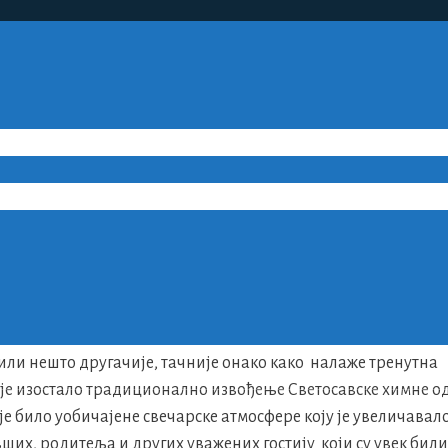
АВА – СВЕТИ САВА
или нешто другачије, тачније онако како налаже тренутна
 је изостало традиционално извођење Светосавске химне о
је било уобичајене свечарске атмосфере коју је увеличавал
ших, родитеља и других уважених гостију који су увек били