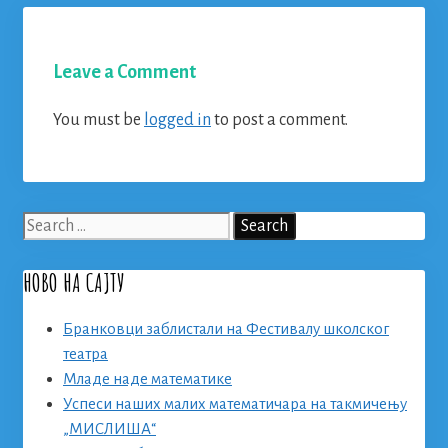
Leave a Comment
You must be
logged in
to post a comment.
Search
for:
НОВО НА САЈТУ
Бранковци заблистали на Фестивалу школског
театра
Младе наде математике
Успеси наших малих математичара на такмичењу
„МИСЛИША“