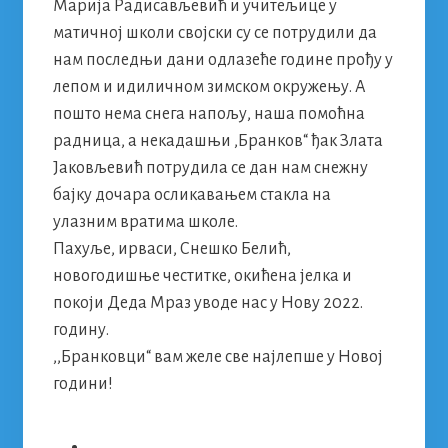
Марија Радисављевић и учитељице у
матичној школи својски су се потрудили да
нам последњи дани одлазеће године прођу у
лепом и идиличном зимском окружењу. А
пошто нема снега напољу, наша помоћна
радница, а некадашњи ,Бранков“ ђак Злата
Јаковљевић потрудила се дан нам снежну
бајку дочара осликавањем стакла на
улазним вратима школе.
Пахуље, ирваси, Снешко Белић,
новогодишње честитке, окићена јелка и
покоји Деда Мраз уводе нас у Нову 2022.
годину.
,,Бранковци“ вам желе све најлепше у Новој
години!