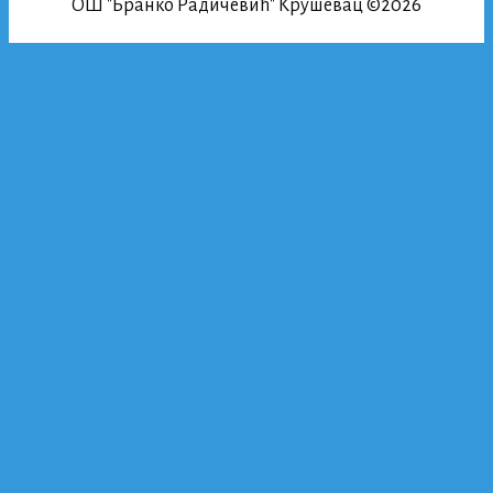
ОШ "Бранко Радичевић" Крушевац ©2026