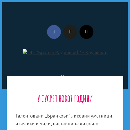
Skip
to
content
Menu
У СУСРЕТ НОВОЈ ГОДИНИ
Талентовани ,,Бранкови“ ликовни уметници,
и велики и мали, наставница ликовног