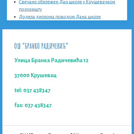
Свечано обележен Дан школе у Крушевачком
позоришту
Додела диплома поводом Дана школе
ОШ “БРАНКО РАДИЧЕВИЋ”
Улица Бранка Радичевића 12
37000 Крушевац
tel: 037 438347
fax: 037 438347