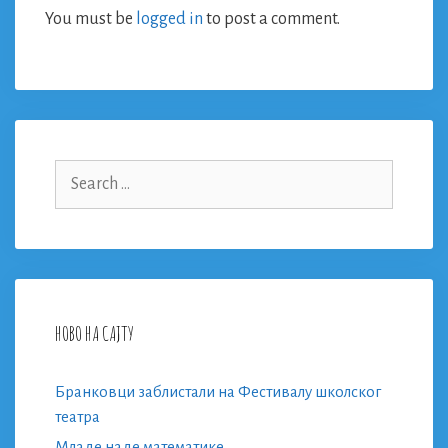
You must be
logged in
to post a comment.
Search
for:
НОВО НА САЈТУ
Бранковци заблистали на Фестивалу школског
театра
Младе наде математике