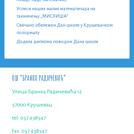
Успеси наших малих математичара на
такмичењу „МИСЛИША“
Свечано обележен Дан школе у Крушевачком
позоришту
Додела диплома поводом Дана школе
ОШ “БРАНКО РАДИЧЕВИЋ”
Улица Бранка Радичевића 12
37000 Крушевац
tel: 037 438347
fax: 037 438347