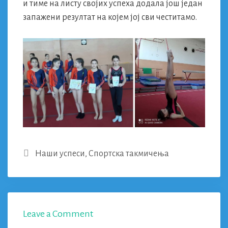
и тиме на листу својих успеха додала још један
запажени резултат на којем јој сви честитамо.
Categories
Наши успеси
,
Спортска такмичења
Leave a Comment