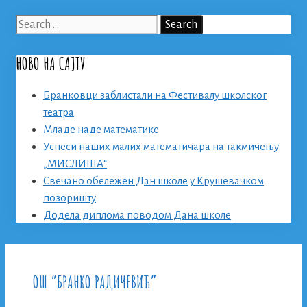
Search
for:
НОВО НА САЈТУ
Бранковци заблистали на Фестивалу школског
театра
Младе наде математике
Успеси наших малих математичара на такмичењу
„МИСЛИША“
Свечано обележен Дан школе у Крушевачком
позоришту
Додела диплома поводом Дана школе
ОШ “БРАНКО РАДИЧЕВИЋ”