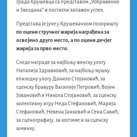
града Крушевца са представом „Уображенко
и Звездана” и постигли запажен успех.
Представа је јуче у Крушевачком позоришту
по оцени стручног жирија награђена за
освојено друго место, а по оцени дечјег
жирија за прво место.
Следе награде за најбољу женску улогу
Наталија Здравковић, за најбољу мушку
епизодну улогу Данило Стојановић, за
сценску бравуру Василије Петровић, Војин
Јовановић и Никола Стојановић, за сценску
колективну игру Неда Стефановић, Марија
Стефановић, Невена Јанковић и Сена Савић,
за сценографију, за костиме и за сценску
шминку.