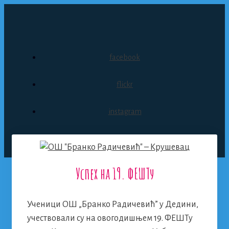
Skip
to
content
facebook
flickr
instagram
Успех на 19. ФЕШТу
Menu
Ученици ОШ „Бранко Радичевић” у Дедини,
учествовали су на овогодишњем 19. ФЕШТу