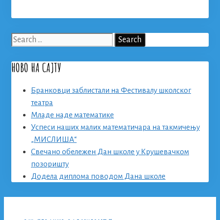
Search
for:
НОВО НА САЈТУ
Бранковци заблистали на Фестивалу школског
театра
Младе наде математике
Успеси наших малих математичара на такмичењу
„МИСЛИША“
Свечано обележен Дан школе у Крушевачком
позоришту
Додела диплома поводом Дана школе