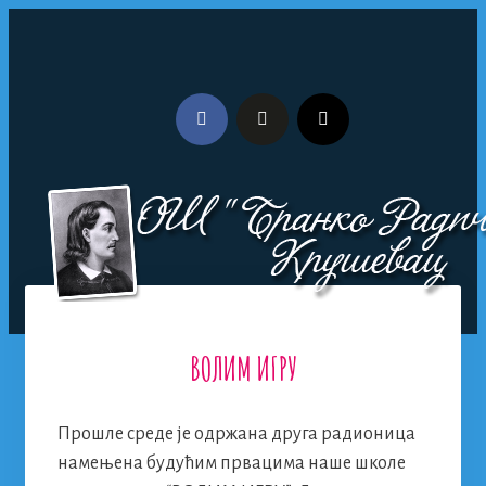
Skip
to
content
ВОЛИМ ИГРУ
Menu
Прошле среде је одржана друга радионица
намењена будућим првацима наше школе