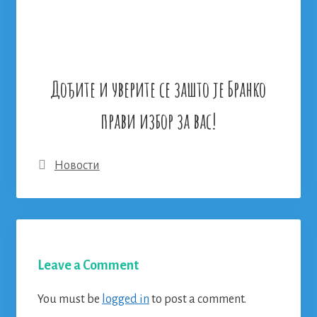
Дођите и уверите се зашто је
Бранко
прави избор за вас!
Categories
Новости
Leave a Comment
You must be
logged in
to post a comment.