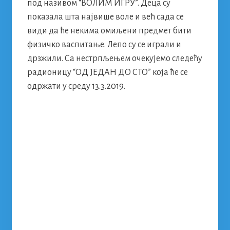
под називом “ВОЛИМ ИГРУ”. Деца су
показала шта највише воле и већ сада се
види да ће некима омиљени предмет бити
физичко васпитање. Лепо су се играли и
дрзжили. Са нестрпљењем очекујемо следећу
радионицу “ОД ЈЕДАН ДО СТО” која ће се
одржати у среду 13.3.2019.