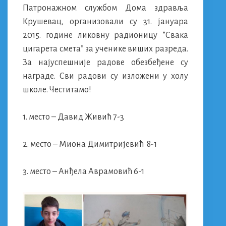
Патронажном службом Дома здравља
Крушевац, организовали су 31. јануара
2015. године ликовну радионицу ”Свака
цигарета смета” за ученике виших разреда.
За најуспешније радове обезбеђене су
награде. Сви радови су изложени у холу
школе. Честитамо!
1. место – Давид Живић 7-3
2. место – Миона Димитријевић 8-1
3. место – Анђела Аврамовић 6-1