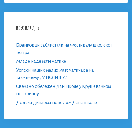
НОВО НА САЈТУ
Бранковци заблистали на Фестивалу школског
театра
Младе наде математике
Успеси наших малих математичара на
такмичењу „МИСЛИША“
Свечано обележен Дан школе у Крушевачком
позоришту
Додела диплома поводом Дана школе